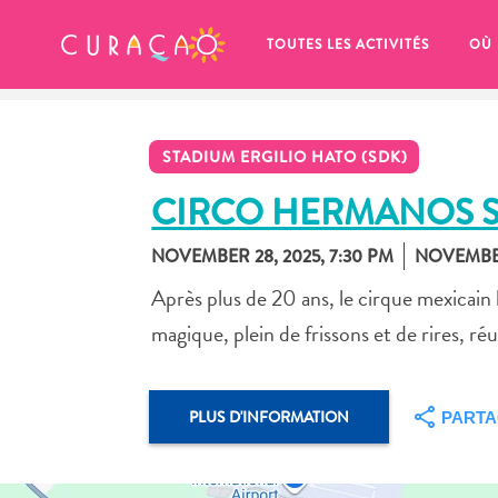
MES FAVORIS
TOUTES LES ACTIVITÉS
OÙ
STADIUM ERGILIO HATO (SDK)
CIRCO HERMANOS 
NOVEMBER 28, 2025, 7:30 PM
NOVEMBER
It looks like you haven’t saved any 
Après plus de 20 ans, le cirque mexicain
of your favorite places to stay yet.
magique, plein de frissons et de rires, ré
PLUS D'INFORMATION
PART
Chaque fois que vous souhaitez enregistrer quelque cho