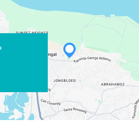
9
WHATSAPP
FACEBOOK
X
COPIER LE LIEN
COURRIEL
COPIER LE LIEN