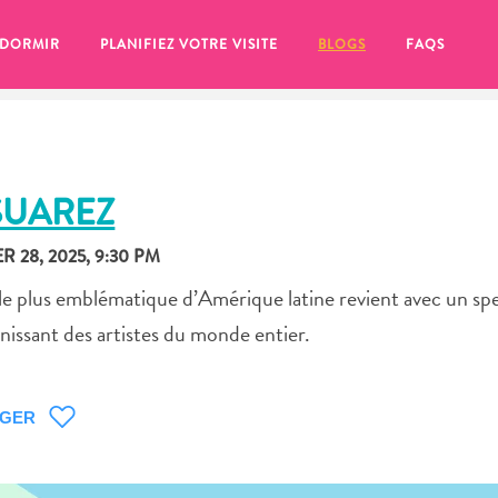
 DORMIR
PLANIFIEZ VOTRE VISITE
BLOGS
FAQS
SUAREZ
 28, 2025, 9:30 PM
 le plus emblématique d’Amérique latine revient avec un sp
unissant des artistes du monde entier.
AGER
se pour plus tard, assurez-vous de cliquer sur le