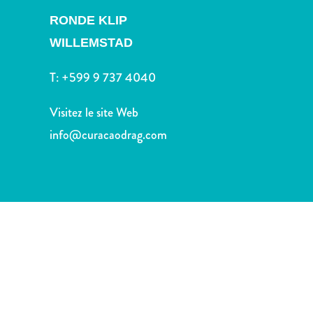
voiture
RONDE KLIP
Musées
Nature
WILLEMSTAD
et
parcs
T:
+599 9 737 4040
Opérateurs
de
Visitez le site Web
plongée
info@curacaodrag.com
Plages
Services
de
taxis
Sites
de
plongée
et
de
snorkeling