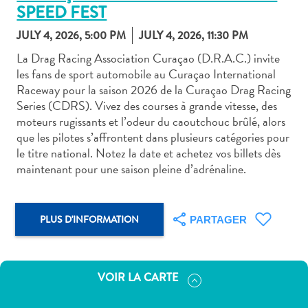
SPEED FEST
JULY 4, 2026, 5:00 PM
JULY 4, 2026, 11:30 PM
La Drag Racing Association Curaçao (D.R.A.C.) invite
les fans de sport automobile au Curaçao International
Raceway pour la saison 2026 de la Curaçao Drag Racing
Art
Series (CDRS). Vivez des courses à grande vitesse, des
et
moteurs rugissants et l’odeur du caoutchouc brûlé, alors
culture
que les pilotes s’affrontent dans plusieurs catégories pour
autre
le titre national. Notez la date et achetez vos billets dès
Aventures
maintenant pour une saison pleine d’adrénaline.
sur
l’île
Cuisine
PLUS D'INFORMATION
PARTAGER
Excursions
en
mer
VOIR LA CARTE
Location
de