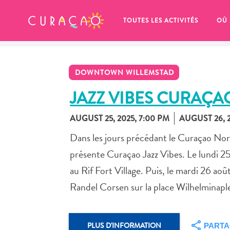
MES FAVORIS
TOUTES LES ACTIVITÉS
OÙ
DOWNTOWN WILLEMSTAD
JAZZ VIBES CURAÇA
AUGUST 25, 2025, 7:00 PM
AUGUST 26, 2
It looks like you haven’t saved any 
Dans les jours précédant le Curaçao Nor
of your favorite places to stay yet.
présente Curaçao Jazz Vibes. Le lundi 2
au Rif Fort Village. Puis, le mardi 26 
Randel Corsen sur la place Wilhelminaplei
Chaque fois que vous souhaitez enregistrer quelque cho
PLUS D'INFORMATION
PART