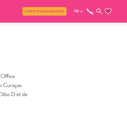
Partager
FR
CARTE D’IMMIGRATION
 Office
ao Curaçao
 Dibo D et de