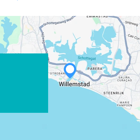
WHATSAPP
FACEBOOK
X
COPIER LE LIEN
COURRIEL
COPIER LE LIEN