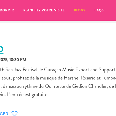
 DORMIR
PLANIFIEZ VOTRE VISITE
BLOGS
FAQS
O
025, 10:30 PM
th Sea Jazz Festival, le Curaçao Music Export and Support
5 août, profitez de la musique de Hershel Rosario et Tumb
août, dansez au rythme du Quintette de Gedion Chandler, de
n. L’entrée est gratuite.
se pour plus tard, assurez-vous de cliquer sur le
AGER