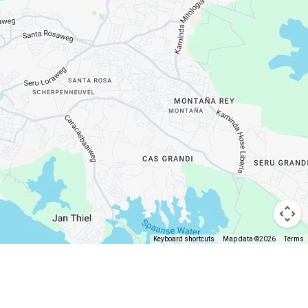
Keyboard shortcuts
Map data ©2026
Terms