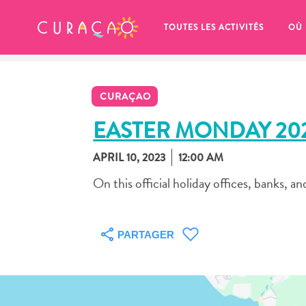
MES FAVORIS
TOUTES LES ACTIVITÉS
OÙ
CURAÇAO
EASTER MONDAY 20
APRIL 10, 2023
12:00 AM
It looks like you haven’t saved any 
On this official holiday offices, banks, an
of your favorite places to stay yet.
PARTAGER
Chaque fois que vous souhaitez enregistrer quelque cho