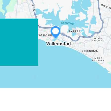
WHATSAPP
FACEBOOK
X
COPIER LE LIEN
COURRIEL
COPIER LE LIEN