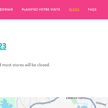
 DORMIR
PLANIFIEZ VOTRE VISITE
BLOGS
FAQS
23
d most stores will be closed.
se pour plus tard, assurez-vous de cliquer sur le