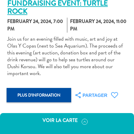
FUNDRAISING EVENT: TURTLE
ROCK
FEBRUARY 24, 2024, 7:00
FEBRUARY 24, 2024, 11:00
PM
PM
Join us for an evening filled with music, art and joy at
Art
Olas Y Copas (next to Sea Aquarium). The proceeds of
et
this evening (art auction, donation box and part of the
culture
drink revenue) will go to help sea turtles around our
autre
Dushi Korsou. We will also tell you more about our
Aventures
important work.
sur
l’île
Cuisine
PLUS D'INFORMATION
PARTAGER
Excursions
en
mer
VOIR LA CARTE
Location
de