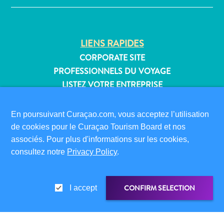
Où
dormir
LIENS RAPIDES
CORPORATE SITE
PROFESSIONNELS DU VOYAGE
LISTEZ VOTRE ENTREPRISE
SOUMETTEZ VOTRE ÉVÉNEMENT
En poursuivant Curaçao.com, vous acceptez l’utilisation
INFORMATIONS POUR LES VISITEURS
de cookies pour le Curaçao Tourism Board et nos
CARTE D’IMMIGRATION
associés. Pour plus d'informations sur les cookies,
FAQS
consultez notre
Privacy Policy
.
CONTACT
ÉVÉNEMENTS
CONFIRM SELECTION
I accept
BROCHURE EN LIGNE
À PROPOS DE CE SITE