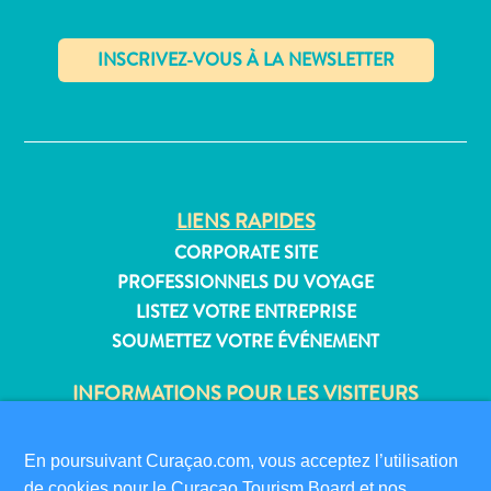
Où
dormir
✕
LIENS RAPIDES
CORPORATE SITE
PROFESSIONNELS DU VOYAGE
LISTEZ VOTRE ENTREPRISE
SOUMETTEZ VOTRE ÉVÉNEMENT
INFORMATIONS POUR LES VISITEURS
CARTE D’IMMIGRATION
FAQS
En poursuivant Curaçao.com, vous acceptez l’utilisation
CONTACT
de cookies pour le Curaçao Tourism Board et nos