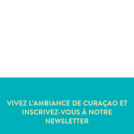
Sites
et
monuments
Spa
et
bien-
être
Sports
et
golf
Vie
nocturne
et
divertissement
VIVEZ L’AMBIANCE DE CURAÇAO ET
Visites
INSCRIVEZ-VOUS À NOTRE
guidées
NEWSLETTER
Zones
Commerciales