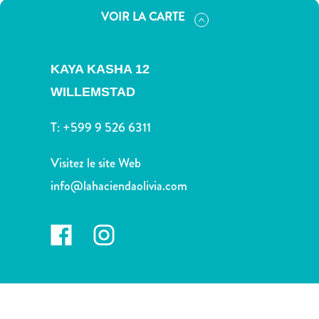
voiture
VOIR LA CARTE
Musées
Nature
et
KAYA KASHA 12
parcs
WILLEMSTAD
Opérateurs
de
T:
+599 9 526 6311
plongée
Plages
Visitez le site Web
Services
de
info@lahaciendaolivia.com
taxis
Sites
de
plongée
et
de
snorkeling