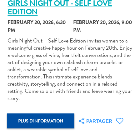
GIRLS NIGHT OUT - SELF LOVE
EDITION
FEBRUARY 20, 2026, 6:30
FEBRUARY 20, 2026, 9:00
PM
PM
Girls Night Out – Self Love Edition invites women to a
Art
meaningful creative happy hour on February 20th. Enjoy
et
a welcome glass of wine, heartfelt conversations, and the
culture
art of designing your own calabash charm bracelet or
autre
anklet, a wearable symbol of self love and
Aventures
transformation. This intimate experience blends
sur
creativity, storytelling, and connection in a relaxed
l’île
setting. Come solo or with friends and leave wearing your
Cuisine
story.
Excursions
en
mer
PLUS D'INFORMATION
PARTAGER
Location
de