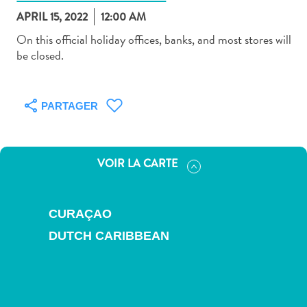
APRIL 15, 2022
12:00 AM
On this official holiday offices, banks, and most stores will
be closed.
Art
et
PARTAGER
culture
autre
Aventures
VOIR LA CARTE
sur
l’île
Cuisine
CURAÇAO
Excursions
DUTCH CARIBBEAN
en
mer
Location
de