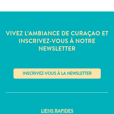
Sites
et
monuments
Spa
et
VIVEZ L’AMBIANCE DE CURAÇAO ET
bien-
INSCRIVEZ-VOUS À NOTRE
être
Sports
NEWSLETTER
et
golf
Vie
nocturne
et
✕
divertissement
Visites
guidées
Zones
LIENS RAPIDES
Commerciales