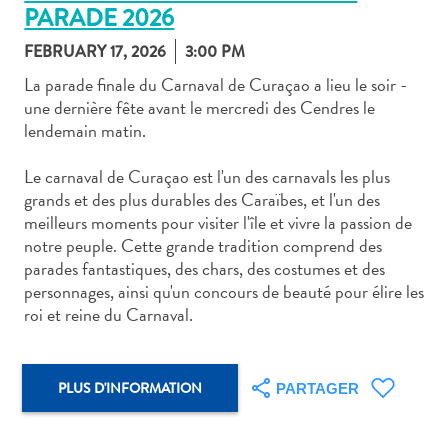
PARADE 2026
FEBRUARY 17, 2026
3:00 PM
La parade finale du Carnaval de Curaçao a lieu le soir -
une dernière fête avant le mercredi des Cendres le
lendemain matin.
Art
et
Le carnaval de Curaçao est l'un des carnavals les plus
culture
grands et des plus durables des Caraïbes, et l'un des
autre
meilleurs moments pour visiter l'île et vivre la passion de
Aventures
notre peuple. Cette grande tradition comprend des
sur
parades fantastiques, des chars, des costumes et des
l’île
personnages, ainsi qu'un concours de beauté pour élire les
Cuisine
roi et reine du Carnaval.
Excursions
en
mer
PLUS D'INFORMATION
PARTAGER
Location
de