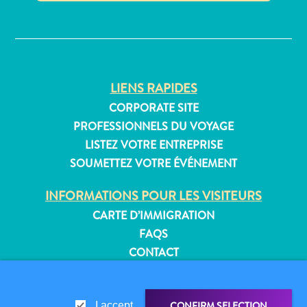
Où
✕
dormir
LIENS RAPIDES
CORPORATE SITE
PROFESSIONNELS DU VOYAGE
LISTEZ VOTRE ENTREPRISE
SOUMETTEZ VOTRE ÉVÉNEMENT
INFORMATIONS POUR LES VISITEURS
CARTE D’IMMIGRATION
FAQS
CONTACT
ÉVÉNEMENTS
BROCHURE EN LIGNE
CONFIRM SELECTION
I accept