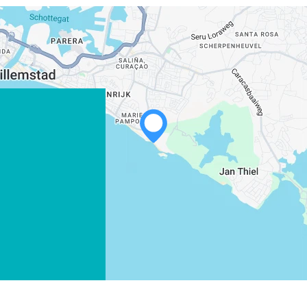
WHATSAPP
FACEBOOK
X
COPIER LE LIEN
COURRIEL
COPIER LE LIEN