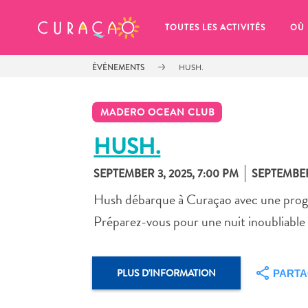
MES FAVORIS
TOUTES LES ACTIVITÉS
OÙ
ÉVÉNEMENTS
HUSH.
MADERO OCEAN CLUB
HUSH.
SEPTEMBER 3, 2025, 7:00 PM
SEPTEMBER 
It looks like you haven’t saved any 
of your favorite places to stay yet.
Hush débarque à Curaçao avec une progr
Préparez-vous pour une nuit inoubliable 
PLUS D'INFORMATION
PART
Chaque fois que vous souhaitez enregistrer quelque cho