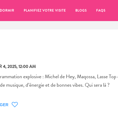
 DORMIR
PLANIFIEZ VOTRE VISITE
BLOGS
FAQS
4, 2025, 12:00 AM
ammation explosive : Michel de Hey, Maqossa, Lasse Top 
de musique, d’énergie et de bonnes vibes. Qui sera là ?
AGER
se pour plus tard, assurez-vous de cliquer sur le