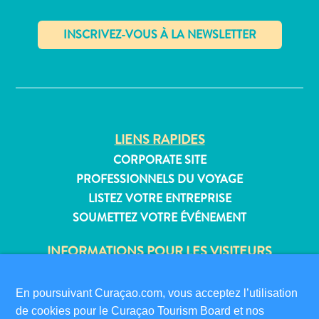
Où
dormir
✕
LIENS RAPIDES
CORPORATE SITE
PROFESSIONNELS DU VOYAGE
LISTEZ VOTRE ENTREPRISE
SOUMETTEZ VOTRE ÉVÉNEMENT
INFORMATIONS POUR LES VISITEURS
CARTE D’IMMIGRATION
FAQS
En poursuivant Curaçao.com, vous acceptez l’utilisation
CONTACT
de cookies pour le Curaçao Tourism Board et nos