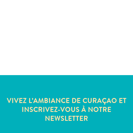
Sites
et
monuments
Spa
et
bien-
être
Sports
et
golf
Vie
nocturne
et
VIVEZ L’AMBIANCE DE CURAÇAO ET
divertissement
Visites
INSCRIVEZ-VOUS À NOTRE
guidées
NEWSLETTER
Zones
Commerciales