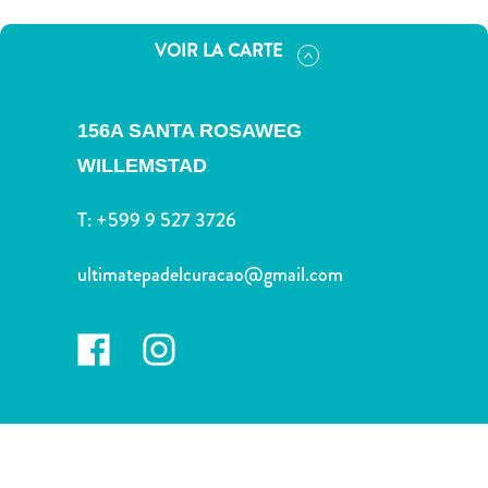
voiture
Musées
VOIR LA CARTE
Nature
et
parcs
156A SANTA ROSAWEG
Opérateurs
WILLEMSTAD
de
plongée
T:
+599 9 527 3726
Plages
Services
ultimatepadelcuracao@gmail.com
de
taxis
Sites
de
plongée
et
de
snorkeling