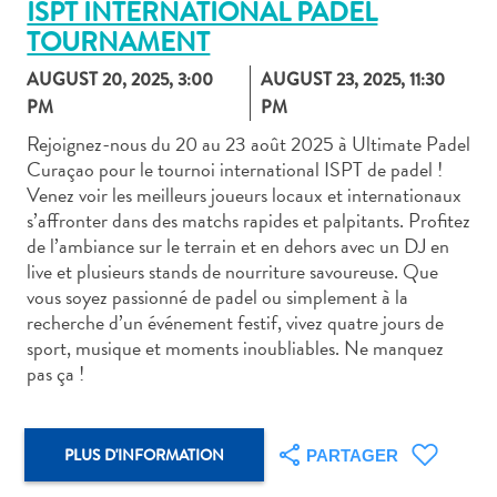
ISPT INTERNATIONAL PADEL
TOURNAMENT
AUGUST 20, 2025, 3:00
AUGUST 23, 2025, 11:30
PM
PM
Rejoignez-nous du 20 au 23 août 2025 à Ultimate Padel
Art
Curaçao pour le tournoi international ISPT de padel !
et
Venez voir les meilleurs joueurs locaux et internationaux
culture
s’affronter dans des matchs rapides et palpitants. Profitez
autre
de l’ambiance sur le terrain et en dehors avec un DJ en
Aventures
live et plusieurs stands de nourriture savoureuse. Que
sur
vous soyez passionné de padel ou simplement à la
l’île
recherche d’un événement festif, vivez quatre jours de
Cuisine
sport, musique et moments inoubliables. Ne manquez
Excursions
pas ça !
en
mer
Location
PLUS D'INFORMATION
PARTAGER
de