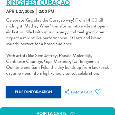
KINGSFEST CURAÇAO
APRIL 27, 2026
2:00 PM
Celebrate Kingsday the Curaçao way! From 14:00 till
midnight, Mathey Wharf transforms into a vibrant open-
air festival filled with music, energy and feel-good vibes.
Art
Expect a mix of live performances, DJ sets and island
et
sounds, perfect for a broad audience.
culture
autre
With artists like Sem Jeffrey, Ronald Molendijk,
Aventures
Caribbean Courage, Gigo Martinez, DJ Boogieman
sur
Quintino and Sam Feld, the day builds up from laid-back
l’île
daytime vibes into a high-energy sunset celebration.
Cuisine
Excursions
en
PLUS D'INFORMATION
PARTAGER
mer
Location
de
VOIR LA CARTE