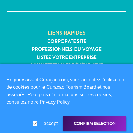
✕
Où
dormir
LIENS RAPIDES
CORPORATE SITE
PROFESSIONNELS DU VOYAGE
LISTEZ VOTRE ENTREPRISE
SOUMETTEZ VOTRE ÉVÉNEMENT
INFORMATIONS POUR LES VISITEURS
En poursuivant Curaçao.com, vous acceptez l’utilisation
CARTE D’IMMIGRATION
de cookies pour le Curaçao Tourism Board et nos
associés. Pour plus d'informations sur les cookies,
FAQS
consultez notre
Privacy Policy
.
CONTACT
ÉVÉNEMENTS
BROCHURE EN LIGNE
CONFIRM SELECTION
I accept