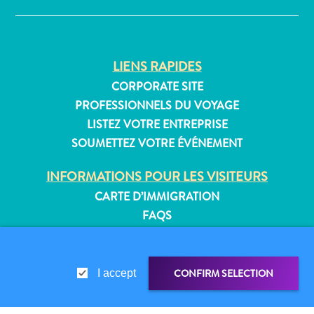
Où
dormir
LIENS RAPIDES
CORPORATE SITE
PROFESSIONNELS DU VOYAGE
LISTEZ VOTRE ENTREPRISE
SOUMETTEZ VOTRE ÉVÉNEMENT
INFORMATIONS POUR LES VISITEURS
CARTE D’IMMIGRATION
FAQS
CONTACT
ÉVÉNEMENTS
BROCHURE EN LIGNE
CONFIRM SELECTION
I accept
À PROPOS DE CE SITE