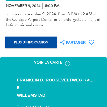
NOVEMBER 9, 2024
8:00 PM
Join us on November 9, 2024, from 8 PM to 2 AM at
the Curaçao Airport Dome for an unforgettable night of
Latin music and dance
Art
et
PLUS D'INFORMATION
PARTAGER
culture
autre
Aventures
sur
VOIR LA CARTE
l’île
Cuisine
Excursions
FRANKLIN D. ROOSEVELTWEG KVL.
en
5
mer
WILLEMSTAD
Location
de