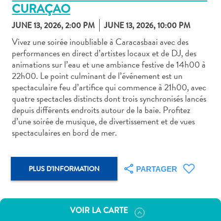
CURAÇAO
JUNE 13, 2026, 2:00 PM
JUNE 13, 2026, 10:00 PM
Vivez une soirée inoubliable à Caracasbaai avec des
performances en direct d’artistes locaux et de DJ, des
animations sur l’eau et une ambiance festive de 14h00 à
Art
22h00. Le point culminant de l’événement est un
et
spectaculaire feu d’artifice qui commence à 21h00, avec
culture
quatre spectacles distincts dont trois synchronisés lancés
autre
depuis différents endroits autour de la baie. Profitez
Aventures
d’une soirée de musique, de divertissement et de vues
sur
spectaculaires en bord de mer.
l’île
Cuisine
Excursions
PLUS D'INFORMATION
PARTAGER
en
mer
Location
VOIR LA CARTE
de