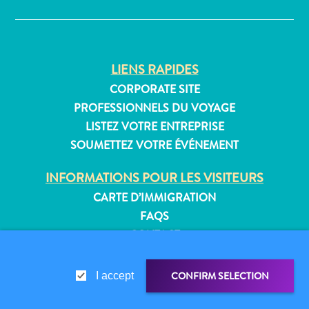
Où
dormir
LIENS RAPIDES
CORPORATE SITE
PROFESSIONNELS DU VOYAGE
LISTEZ VOTRE ENTREPRISE
SOUMETTEZ VOTRE ÉVÉNEMENT
INFORMATIONS POUR LES VISITEURS
CARTE D’IMMIGRATION
FAQS
CONTACT
ÉVÉNEMENTS
BROCHURE EN LIGNE
CONFIRM SELECTION
I accept
À PROPOS DE CE SITE