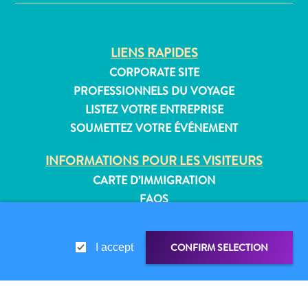
Où
dormir
LIENS RAPIDES
CORPORATE SITE
PROFESSIONNELS DU VOYAGE
LISTEZ VOTRE ENTREPRISE
SOUMETTEZ VOTRE ÉVÉNEMENT
INFORMATIONS POUR LES VISITEURS
CARTE D’IMMIGRATION
FAQS
CONTACT
ÉVÉNEMENTS
CONFIRM SELECTION
I accept
BROCHURE EN LIGNE
À PROPOS DE CE SITE
POLITIQUE DE CONFIDENTIALITÉ