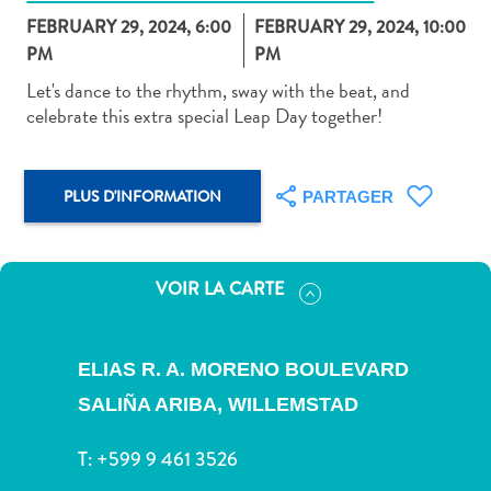
FEBRUARY 29, 2024, 6:00
FEBRUARY 29, 2024, 10:00
PM
PM
Let's dance to the rhythm, sway with the beat, and
celebrate this extra special Leap Day together!
Art
et
PLUS D'INFORMATION
culture
PARTAGER
autre
Aventures
sur
VOIR LA CARTE
l’île
Cuisine
Excursions
ELIAS R. A. MORENO BOULEVARD
en
SALIÑA ARIBA,
WILLEMSTAD
mer
Location
T:
+599 9 461 3526
de