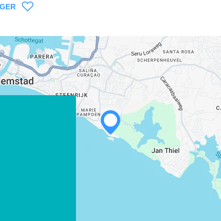
AGER
WHATSAPP
FACEBOOK
X
COPIER LE LIEN
COURRIEL
COPIER LE LIEN