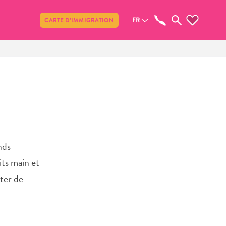
Partager
FR
CARTE D’IMMIGRATION
nds
its main et
rter de