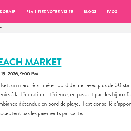
 DORMIR
PLANIFIEZ VOTRE VISITE
BLOGS
FAQS
T
BEACH MARKET
9, 2026, 9:00 PM
ket, un marché animé en bord de mer avec plus de 30 sta
irs à la décoration intérieure, en passant par des bijoux fa
 ambiance détendue en bord de plage. Il est conseillé d’appo
’acceptent pas les paiements par carte.
se pour plus tard, assurez-vous de cliquer sur le