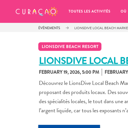
MES FAVORIS
TOUTES LES ACTIVITÉS
OÙ
ÉVÉNEMENTS
LIONSDIVE LOCAL BEACH MARKE
LIONSDIVE BEACH RESORT
LIONSDIVE LOCAL 
FEBRUARY 19, 2026, 5:00 PM
FEBRUARY 1
It looks like you haven’t saved any 
of your favorite places to stay yet.
Découvrez le LionsDive Local Beach Mar
proposant des produits locaux. Des souven
des spécialités locales, le tout dans une
l’argent liquide, car tous les exposants n
Chaque fois que vous souhaitez enregistrer quelque cho