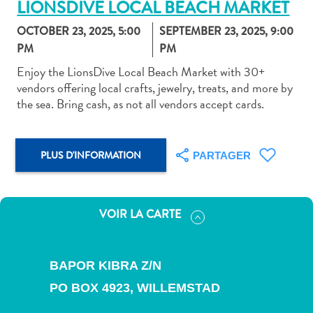
LIONSDIVE LOCAL BEACH MARKET
OCTOBER 23, 2025, 5:00
SEPTEMBER 23, 2025, 9:00
PM
PM
Enjoy the LionsDive Local Beach Market with 30+
vendors offering local crafts, jewelry, treats, and more by
Art
the sea. Bring cash, as not all vendors accept cards.
et
culture
autre
PLUS D'INFORMATION
PARTAGER
Aventures
sur
l’île
Cuisine
VOIR LA CARTE
Excursions
en
mer
BAPOR KIBRA Z/N
Location
PO BOX 4923,
WILLEMSTAD
de