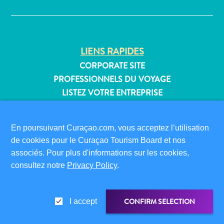
Où
dormir
LIENS RAPIDES
CORPORATE SITE
PROFESSIONNELS DU VOYAGE
LISTEZ VOTRE ENTREPRISE
SOUMETTEZ VOTRE ÉVÉNEMENT
INFORMATIONS POUR LES VISITEURS
En poursuivant Curaçao.com, vous acceptez l’utilisation
de cookies pour le Curaçao Tourism Board et nos
CARTE D’IMMIGRATION
associés. Pour plus d'informations sur les cookies,
FAQS
consultez notre
Privacy Policy
.
CONTACT
ÉVÉNEMENTS
BROCHURE EN LIGNE
CONFIRM SELECTION
I accept
À PROPOS DE CE SITE