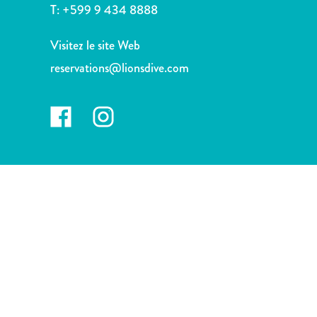
voiture
T:
+599 9 434 8888
Musées
Nature
Visitez le site Web
et
reservations@lionsdive.com
parcs
Opérateurs
de
plongée
Plages
Services
de
taxis
Sites
de
plongée
et
de
snorkeling