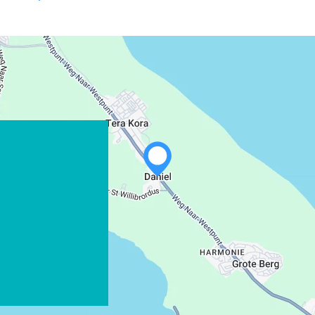
WHATSAPP
FACEBOOK
X
COPIER LE LIEN
COURRIEL
COPIER LE LIEN