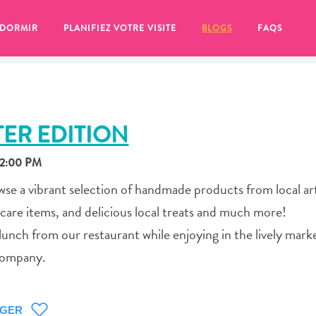
 DORMIR
PLANIFIEZ VOTRE VISITE
BLOGS
FAQS
ER EDITION
 2:00 PM
se a vibrant selection of handmade products from local art
f-care items, and delicious local treats and much more!
 lunch from our restaurant while enjoying in the lively mark
company.
se pour plus tard, assurez-vous de cliquer sur le
AGER