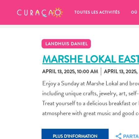
MES FAVORIS
TOUTES LES ACTIVITÉS
OÙ
LANDHUIS DANIEL
MARSHE LOKAL EAST
APRIL 13, 2025, 10:00 AM
APRIL 13, 2025,
It looks like you haven’t saved any 
Enjoy a Sunday at Marshe Lokal and brow
of your favorite places to stay yet.
including unique crafts, jewelry, art, sel
Treat yourself to a delicious breakfast or
atmosphere with great music and good 
Chaque fois que vous souhaitez enregistrer quelque cho
PLUS D'INFORMATION
PART