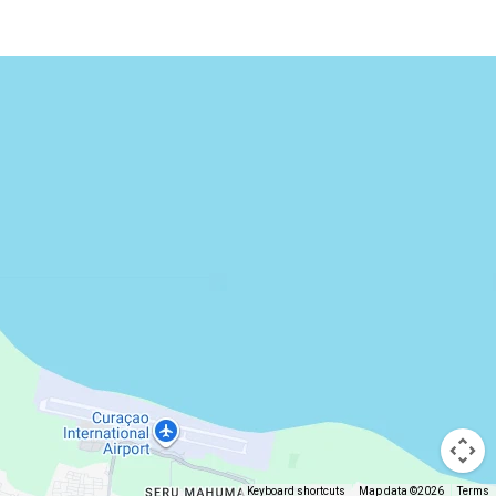
Keyboard shortcuts
Map data ©2026
Terms