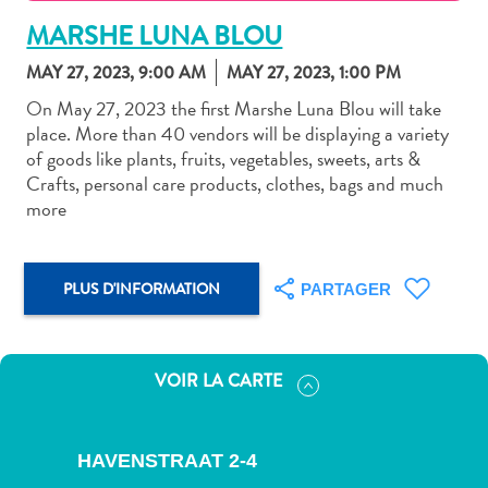
MARSHE LUNA BLOU
MAY 27, 2023, 9:00 AM
MAY 27, 2023, 1:00 PM
On May 27, 2023 the first Marshe Luna Blou will take
place. More than 40 vendors will be displaying a variety
Art
of goods like plants, fruits, vegetables, sweets, arts &
et
Crafts, personal care products, clothes, bags and much
culture
more
autre
Aventures
sur
PLUS D'INFORMATION
PARTAGER
l’île
Cuisine
Excursions
VOIR LA CARTE
en
mer
Location
HAVENSTRAAT 2-4
de