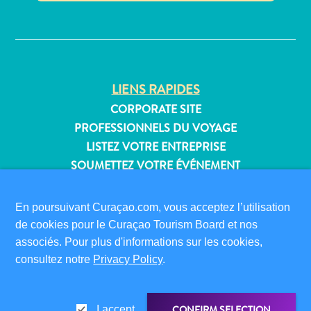
Où
✕
dormir
LIENS RAPIDES
CORPORATE SITE
PROFESSIONNELS DU VOYAGE
LISTEZ VOTRE ENTREPRISE
SOUMETTEZ VOTRE ÉVÉNEMENT
INFORMATIONS POUR LES VISITEURS
En poursuivant Curaçao.com, vous acceptez l’utilisation
CARTE D’IMMIGRATION
de cookies pour le Curaçao Tourism Board et nos
FAQS
associés. Pour plus d'informations sur les cookies,
CONTACT
consultez notre
Privacy Policy
.
ÉVÉNEMENTS
BROCHURE EN LIGNE
CONFIRM SELECTION
I accept