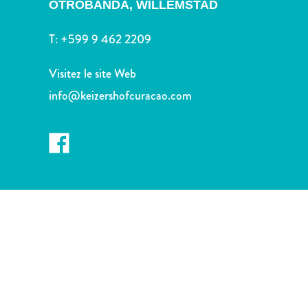
voiture
OTROBANDA,
WILLEMSTAD
Musées
T:
+599 9 462 2209
Nature
et
Visitez le site Web
parcs
Opérateurs
info@keizershofcuracao.com
de
plongée
Plages
Services
de
taxis
Sites
de
plongée
et
de
snorkeling