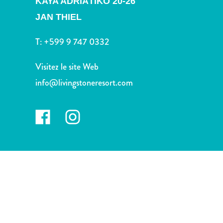
KAYA ADRIÀTIKO 20-26
voiture
Musées
JAN THIEL
Nature
T:
+599 9 747 0332
et
parcs
Visitez le site Web
Opérateurs
de
info@livingstoneresort.com
plongée
Plages
Services
de
taxis
Sites
de
plongée
et
de
snorkeling