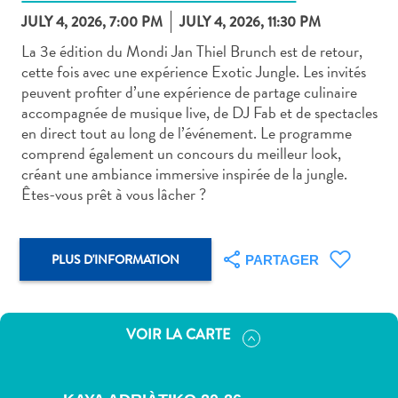
JULY 4, 2026, 7:00 PM
JULY 4, 2026, 11:30 PM
La 3e édition du Mondi Jan Thiel Brunch est de retour,
cette fois avec une expérience Exotic Jungle. Les invités
peuvent profiter d’une expérience de partage culinaire
accompagnée de musique live, de DJ Fab et de spectacles
Art
en direct tout au long de l’événement. Le programme
et
comprend également un concours du meilleur look,
culture
créant une ambiance immersive inspirée de la jungle.
autre
Êtes-vous prêt à vous lâcher ?
Aventures
sur
l’île
PLUS D'INFORMATION
PARTAGER
Cuisine
Excursions
en
VOIR LA CARTE
mer
Location
de