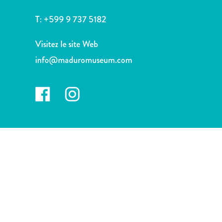
voiture
Musées
T:
+599 9 737 5182
Nature
et
Visitez le site Web
parcs
info@maduromuseum.com
Opérateurs
de
plongée
Plages
Services
de
taxis
Sites
de
plongée
et
de
snorkeling