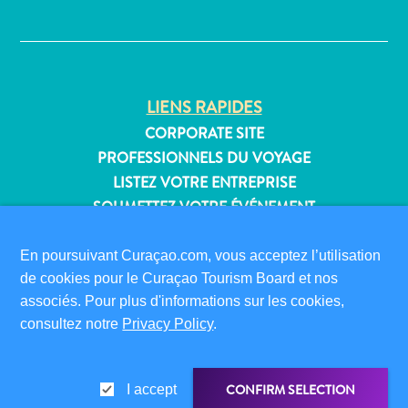
✕
Où
dormir
LIENS RAPIDES
CORPORATE SITE
PROFESSIONNELS DU VOYAGE
LISTEZ VOTRE ENTREPRISE
SOUMETTEZ VOTRE ÉVÉNEMENT
INFORMATIONS POUR LES VISITEURS
En poursuivant Curaçao.com, vous acceptez l’utilisation
CARTE D’IMMIGRATION
de cookies pour le Curaçao Tourism Board et nos
FAQS
associés. Pour plus d'informations sur les cookies,
CONTACT
consultez notre
Privacy Policy
.
ÉVÉNEMENTS
BROCHURE EN LIGNE
CONFIRM SELECTION
I accept