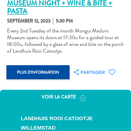
MUSEUM NIGHT + WINE & BITE +
PASTA
SEPTEMBER 12, 2023
5:30 PM
Every 2nd Tuesday of the month Mongui Maduro
Museum opens its doors at 17:30u for a guided tour at
Art
18:00u, followed by a glass of wine and bite on the porch
et
of Landhuis Rooi Catootje.
culture
autre
Aventures
PLUS D'INFORMATION
PARTAGER
sur
l’île
Cuisine
Excursions
VOIR LA CARTE
en
mer
Location
LANDHUIS ROOI CATOOTJE
de
WILLEMSTAD