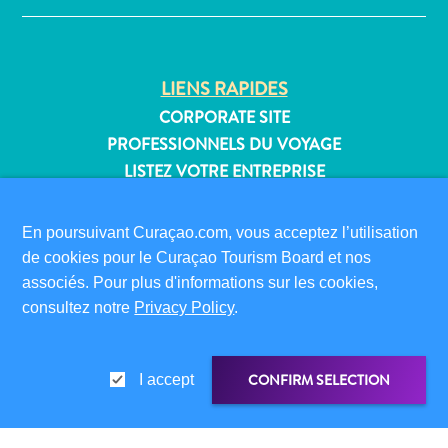
Où
dormir
LIENS RAPIDES
CORPORATE SITE
PROFESSIONNELS DU VOYAGE
LISTEZ VOTRE ENTREPRISE
SOUMETTEZ VOTRE ÉVÉNEMENT
En poursuivant Curaçao.com, vous acceptez l’utilisation
INFORMATIONS POUR LES VISITEURS
de cookies pour le Curaçao Tourism Board et nos
CARTE D’IMMIGRATION
associés. Pour plus d'informations sur les cookies,
FAQS
consultez notre
Privacy Policy
.
CONTACT
ÉVÉNEMENTS
CONFIRM SELECTION
I accept
BROCHURE EN LIGNE
À PROPOS DE CE SITE