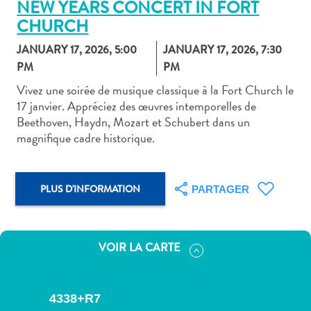
NEW YEARS CONCERT IN FORT
CHURCH
JANUARY 17, 2026, 5:00
JANUARY 17, 2026, 7:30
PM
PM
Vivez une soirée de musique classique à la Fort Church le
Art
17 janvier. Appréciez des œuvres intemporelles de
et
Beethoven, Haydn, Mozart et Schubert dans un
culture
magnifique cadre historique.
autre
Aventures
sur
PLUS D'INFORMATION
PARTAGER
l’île
Cuisine
Excursions
en
VOIR LA CARTE
mer
Location
de
4338+R7