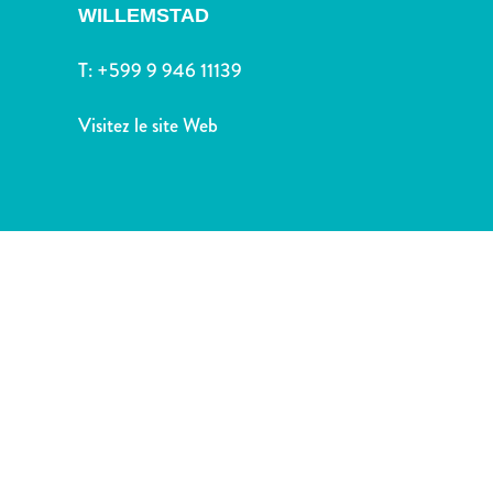
voiture
WILLEMSTAD
Musées
Nature
T:
+599 9 946 11139
et
parcs
Visitez le site Web
Opérateurs
de
plongée
Plages
Services
de
taxis
Sites
de
plongée
et
de
snorkeling