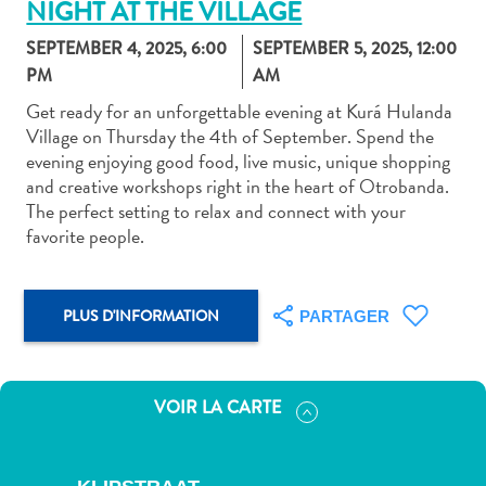
NIGHT AT THE VILLAGE
SEPTEMBER 4, 2025, 6:00
SEPTEMBER 5, 2025, 12:00
PM
AM
Get ready for an unforgettable evening at Kurá Hulanda
Village on Thursday the 4th of September. Spend the
Art
evening enjoying good food, live music, unique shopping
et
and creative workshops right in the heart of Otrobanda.
culture
The perfect setting to relax and connect with your
autre
favorite people.
Aventures
sur
l’île
PLUS D'INFORMATION
PARTAGER
Cuisine
Excursions
en
VOIR LA CARTE
mer
Location
de