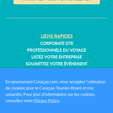
Où
dormir
✕
LIENS RAPIDES
CORPORATE SITE
PROFESSIONNELS DU VOYAGE
LISTEZ VOTRE ENTREPRISE
SOUMETTEZ VOTRE ÉVÉNEMENT
INFORMATIONS POUR LES VISITEURS
En poursuivant Curaçao.com, vous acceptez l’utilisation
CARTE D’IMMIGRATION
de cookies pour le Curaçao Tourism Board et nos
FAQS
associés. Pour plus d'informations sur les cookies,
CONTACT
consultez notre
Privacy Policy
.
ÉVÉNEMENTS
BROCHURE EN LIGNE