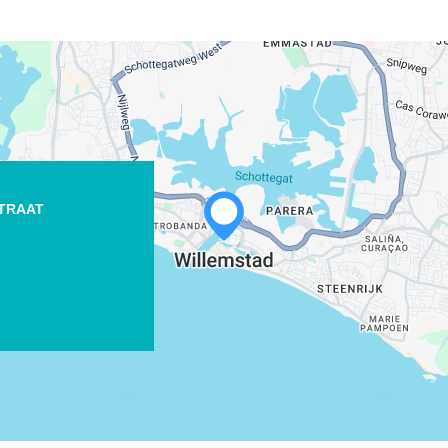
STRAAT
WHATSAPP
FACEBOOK
X
COPIER LE LIEN
COURRIEL
COPIER LE LIEN