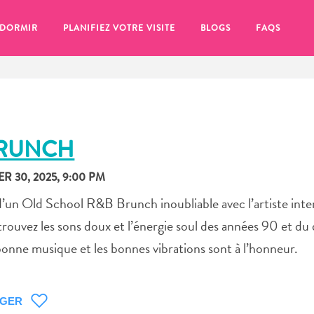
 DORMIR
PLANIFIEZ VOTRE VISITE
BLOGS
FAQS
BRUNCH
 30, 2025, 9:00 PM
 d’un Old School R&B Brunch inoubliable avec l’artiste inte
uvez les sons doux et l’énergie soul des années 90 et du
nne musique et les bonnes vibrations sont à l’honneur.
se pour plus tard, assurez-vous de cliquer sur le
AGER