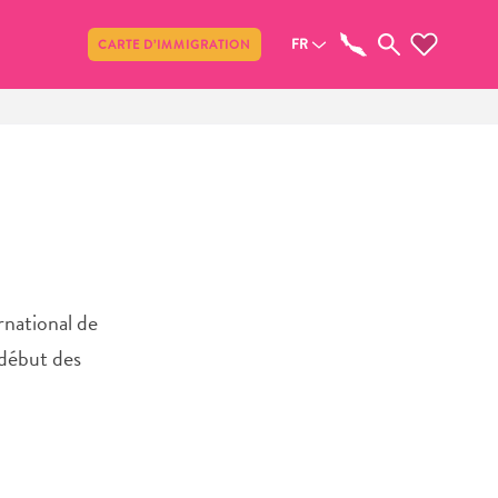
Partager
FR
CARTE D’IMMIGRATION
rnational de
 début des