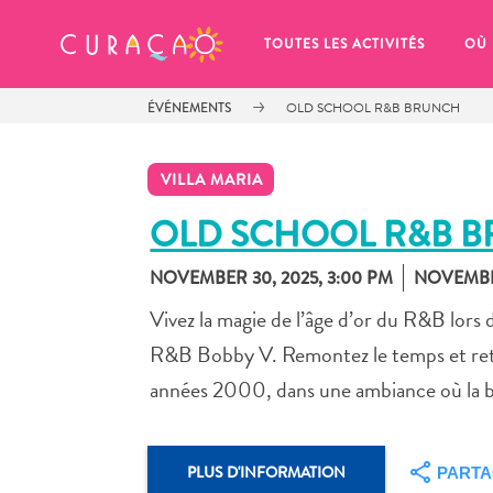
MES FAVORIS
TOUTES LES ACTIVITÉS
OÙ
ÉVÉNEMENTS
OLD SCHOOL R&B BRUNCH
VILLA MARIA
OLD SCHOOL R&B 
NOVEMBER 30, 2025, 3:00 PM
NOVEMBER
It looks like you haven’t saved any 
of your favorite places to stay yet.
Vivez la magie de l’âge d’or du R&B lors
R&B Bobby V. Remontez le temps et retro
années 2000, dans une ambiance où la bo
Chaque fois que vous souhaitez enregistrer quelque cho
PLUS D'INFORMATION
PART