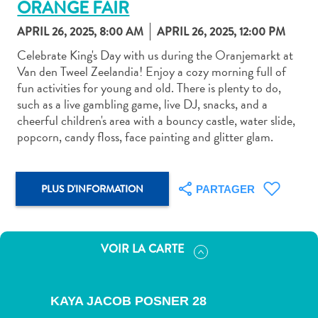
ORANGE FAIR
APRIL 26, 2025, 8:00 AM
APRIL 26, 2025, 12:00 PM
Celebrate King's Day with us during the Oranjemarkt at
Van den Tweel Zeelandia! Enjoy a cozy morning full of
fun activities for young and old. There is plenty to do,
Art
such as a live gambling game, live DJ, snacks, and a
et
cheerful children's area with a bouncy castle, water slide,
culture
popcorn, candy floss, face painting and glitter glam.
autre
Aventures
sur
PLUS D'INFORMATION
PARTAGER
l’île
Cuisine
Excursions
VOIR LA CARTE
en
mer
Location
KAYA JACOB POSNER 28
de