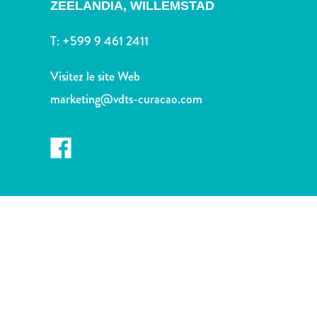
voiture
ZEELANDIA,
WILLEMSTAD
Musées
T:
+599 9 461 2411
Nature
et
Visitez le site Web
parcs
Opérateurs
marketing@vdts-curacao.com
de
plongée
Plages
Services
de
taxis
Sites
de
plongée
et
de
snorkeling