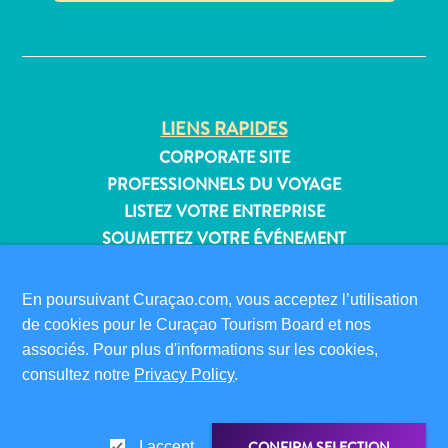
Où
✕
dormir
LIENS RAPIDES
CORPORATE SITE
PROFESSIONNELS DU VOYAGE
LISTEZ VOTRE ENTREPRISE
SOUMETTEZ VOTRE ÉVÉNEMENT
INFORMATIONS POUR LES VISITEURS
En poursuivant Curaçao.com, vous acceptez l’utilisation
CARTE D’IMMIGRATION
de cookies pour le Curaçao Tourism Board et nos
FAQS
associés. Pour plus d'informations sur les cookies,
CONTACT
consultez notre
Privacy Policy
.
ÉVÉNEMENTS
BROCHURE EN LIGNE
CONFIRM SELECTION
I accept