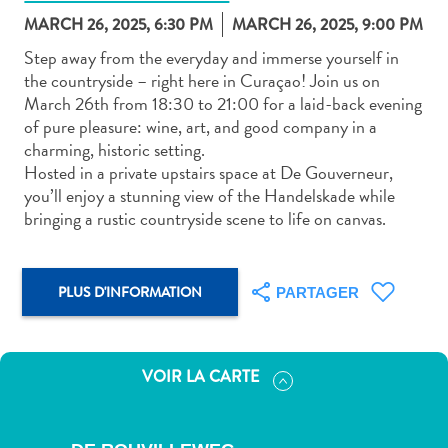
MARCH 26, 2025, 6:30 PM
MARCH 26, 2025, 9:00 PM
Step away from the everyday and immerse yourself in
the countryside – right here in Curaçao! Join us on
March 26th from 18:30 to 21:00 for a laid-back evening
of pure pleasure: wine, art, and good company in a
Art
charming, historic setting.
et
Hosted in a private upstairs space at De Gouverneur,
culture
you’ll enjoy a stunning view of the Handelskade while
autre
bringing a rustic countryside scene to life on canvas.
Aventures
sur
l’île
PLUS D'INFORMATION
PARTAGER
Cuisine
Excursions
en
VOIR LA CARTE
mer
Location
de