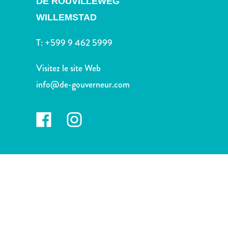
DE ROUVILLEWEG
voiture
Musées
WILLEMSTAD
Nature
T:
+599 9 462 5999
et
parcs
Visitez le site Web
Opérateurs
de
info@de-gouverneur.com
plongée
Plages
Services
de
taxis
Sites
de
plongée
et
de
snorkeling