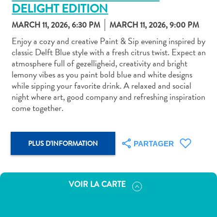
DELIGHT EDITION
MARCH 11, 2026, 6:30 PM
MARCH 11, 2026, 9:00 PM
Enjoy a cozy and creative Paint & Sip evening inspired by
classic Delft Blue style with a fresh citrus twist. Expect an
atmosphere full of gezelligheid, creativity and bright
Art
lemony vibes as you paint bold blue and white designs
et
while sipping your favorite drink. A relaxed and social
culture
night where art, good company and refreshing inspiration
autre
come together.
Aventures
sur
l’île
PLUS D'INFORMATION
PARTAGER
Cuisine
Excursions
en
VOIR LA CARTE
mer
Location
de