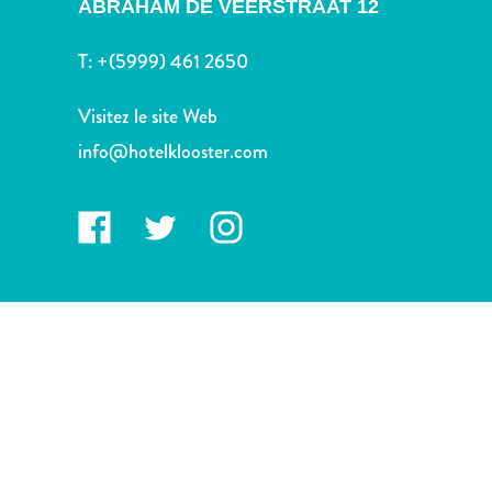
ABRAHAM DE VEERSTRAAT 12
voiture
Musées
T:
+(5999) 461 2650
Nature
et
Visitez le site Web
parcs
Opérateurs
info@hotelklooster.com
de
plongée
Plages
Services
de
taxis
Sites
de
plongée
et
de
snorkeling