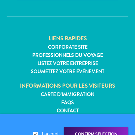
Où
✕
dormir
LIENS RAPIDES
CORPORATE SITE
PROFESSIONNELS DU VOYAGE
LISTEZ VOTRE ENTREPRISE
SOUMETTEZ VOTRE ÉVÉNEMENT
INFORMATIONS POUR LES VISITEURS
CARTE D’IMMIGRATION
FAQS
CONTACT
ÉVÉNEMENTS
BROCHURE EN LIGNE
CONFIRM SELECTION
I accept