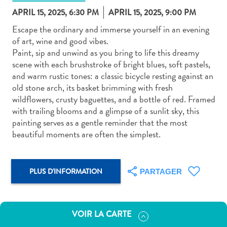
APRIL 15, 2025, 6:30 PM
APRIL 15, 2025, 9:00 PM
Escape the ordinary and immerse yourself in an evening
of art, wine and good vibes.
Paint, sip and unwind as you bring to life this dreamy
scene with each brushstroke of bright blues, soft pastels,
Art
and warm rustic tones: a classic bicycle resting against an
et
old stone arch, its basket brimming with fresh
culture
wildflowers, crusty baguettes, and a bottle of red. Framed
autre
with trailing blooms and a glimpse of a sunlit sky, this
Aventures
painting serves as a gentle reminder that the most
sur
beautiful moments are often the simplest.
l’île
Cuisine
Excursions
PLUS D'INFORMATION
PARTAGER
en
mer
Location
VOIR LA CARTE
de