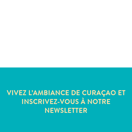
Sites
et
monuments
Spa
et
bien-
être
Sports
et
golf
Vie
nocturne
et
VIVEZ L’AMBIANCE DE CURAÇAO ET
divertissement
INSCRIVEZ-VOUS À NOTRE
Visites
NEWSLETTER
guidées
Zones
Commerciales