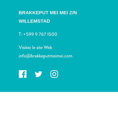
voiture
Musées
BRAKKEPUT MEI MEI Z/N
Nature
WILLEMSTAD
et
parcs
T:
+599 9 767 1500
Opérateurs
de
Visitez le site Web
plongée
Plages
info@brakkeputmeimei.com
Services
de
taxis
Sites
de
plongée
et
de
snorkeling