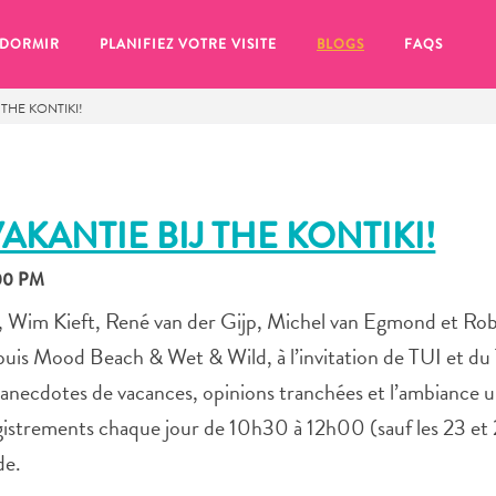
 DORMIR
PLANIFIEZ VOTRE VISITE
BLOGS
FAQS
 THE KONTIKI!
AKANTIE BIJ THE KONTIKI!
:00 PM
i, Wim Kieft, René van der Gijp, Michel van Egmond et Ro
puis Mood Beach & Wet & Wild, à l’invitation de TUI et du
anecdotes de vacances, opinions tranchées et l’ambiance 
gistrements chaque jour de 10h30 à 12h00 (sauf les 23 et 
se pour plus tard, assurez-vous de cliquer sur le
de.