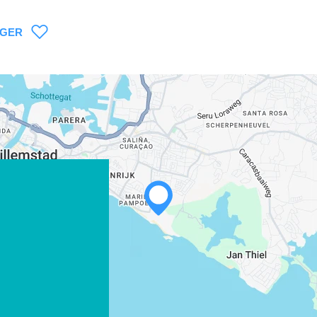
AGER
WHATSAPP
FACEBOOK
X
COPIER LE LIEN
COURRIEL