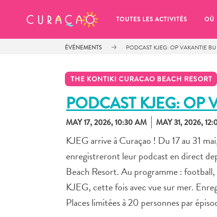
MES FAVORIS
TOUTES LES ACTIVITÉS
OÙ
ÉVÉNEMENTS
PODCAST KJEG: OP VAKANTIE BIJ
THE KONTIKI CURACAO BEACH RESORT
PODCAST KJEG: OP V
MAY 17, 2026, 10:30 AM
MAY 31, 2026, 12
It looks like you haven’t saved any 
of your favorite places to stay yet.
KJEG arrive à Curaçao ! Du 17 au 31 ma
enregistreront leur podcast en direct de
Beach Resort. Au programme : football, 
KJEG, cette fois avec vue sur mer. Enre
Chaque fois que vous souhaitez enregistrer quelque cho
Places limitées à 20 personnes par épiso