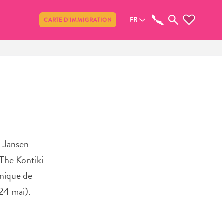
Partager
FR
CARTE D’IMMIGRATION
b Jansen
 The Kontiki
unique de
24 mai).