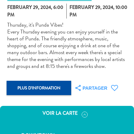
FEBRUARY 29, 2024, 6:00
FEBRUARY 29, 2024, 10:00
PM
PM
Thursday, it's Punda Vibes!
Every Thursday evening you can enjoy yourself in the
heart of Punda. The friendly atmosphere, music,
Art
shopping, and of course enjoying a drink at one of the
et
many outdoor bars. Almost every week there's a special
culture
theme for the evening with performances by local artists
autre
and groups and at 8:15 there's a fireworks show.
Aventures
sur
l’île
PLUS D'INFORMATION
PARTAGER
Cuisine
Excursions
en
VOIR LA CARTE
mer
Location
de