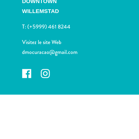
DOWNTOWN
voiture
Musées
WILLEMSTAD
Nature
et
T:
(+5999) 461 8244
parcs
Opérateurs
Visitez le site Web
de
dmocuracao@gmail.com
plongée
Plages
Services
de
taxis
Sites
de
plongée
et
de
snorkeling