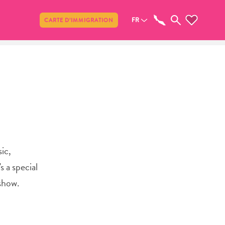
Partager
FR
CARTE D’IMMIGRATION
ic,
 a special
 show.