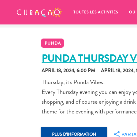
MES FAVORIS
TOUTES LES ACTIVITÉS
OÙ
PUNDA
PUNDA THURSDAY V
APRIL 18, 2024, 6:00 PM
APRIL 18, 2024,
It looks like you haven’t saved any 
Thursday, it's Punda Vibes!
of your favorite places to stay yet.
Every Thursday evening you can enjoy yo
shopping, and of course enjoying a drink
theme for the evening with performances 
Chaque fois que vous souhaitez enregistrer quelque cho
PLUS D'INFORMATION
PART