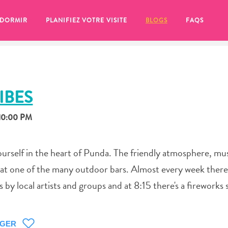
 DORMIR
PLANIFIEZ VOTRE VISITE
BLOGS
FAQS
IBES
 10:00 PM
urself in the heart of Punda. The friendly atmosphere, mus
 at one of the many outdoor bars. Almost every week there's
by local artists and groups and at 8:15 there's a fireworks
se pour plus tard, assurez-vous de cliquer sur le
AGER