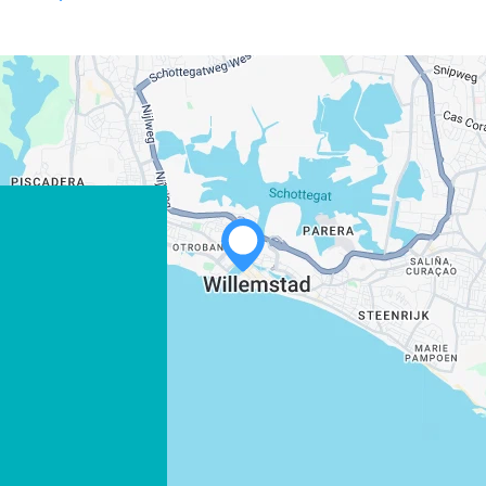
WHATSAPP
FACEBOOK
X
COPIER LE LIEN
COURRIEL
COPIER LE LIEN