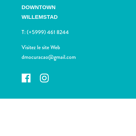
voiture
DOWNTOWN
Musées
WILLEMSTAD
Nature
et
T:
(+5999) 461 8244
parcs
Opérateurs
Visitez le site Web
de
plongée
dmocuracao@gmail.com
Plages
Services
de
taxis
Sites
de
plongée
et
de
snorkeling