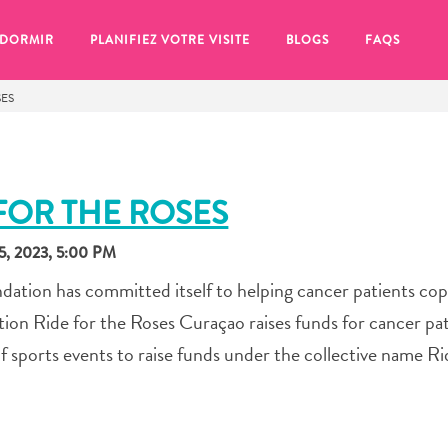
 DORMIR
PLANIFIEZ VOTRE VISITE
BLOGS
FAQS
SES
 FOR THE ROSES
, 2023, 5:00 PM
dation has committed itself to helping cancer patients cop
ation Ride for the Roses Curaçao raises funds for cancer pa
f sports events to raise funds under the collective name Ri
se pour plus tard, assurez-vous de cliquer sur le