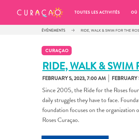
MES FAVORIS
TOUTES LES ACTIVITÉS
OÙ
ÉVÉNEMENTS
RIDE, WALK & SWIM FOR THE RO
CURAÇAO
RIDE, WALK & SWIM
FEBRUARY 5, 2023, 7:00 AM
FEBRUARY 5
It looks like you haven’t saved any 
of your favorite places to stay yet.
Since 2005, the Ride for the Roses foun
daily struggles they have to face. Found
foundation focuses on the organization o
Roses Curaçao.
Chaque fois que vous souhaitez enregistrer quelque cho