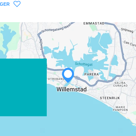
AGER
WHATSAPP
FACEBOOK
X
COPIER LE LIEN
COURRIEL
COPIER LE LIEN