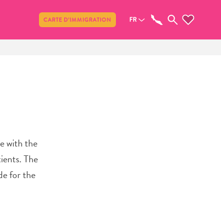
Partager
FR
CARTE D’IMMIGRATION
e with the
tients. The
de for the