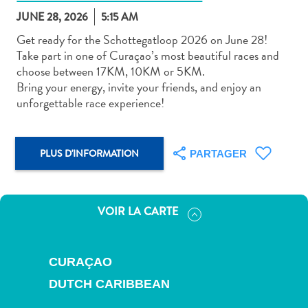
JUNE 28, 2026
5:15 AM
Get ready for the Schottegatloop 2026 on June 28!
Take part in one of Curaçao’s most beautiful races and
choose between 17KM, 10KM or 5KM.
Bring your energy, invite your friends, and enjoy an
Art
unforgettable race experience!
et
culture
autre
PLUS D'INFORMATION
PARTAGER
Aventures
sur
l’île
Cuisine
VOIR LA CARTE
Excursions
en
mer
CURAÇAO
Location
DUTCH CARIBBEAN
de