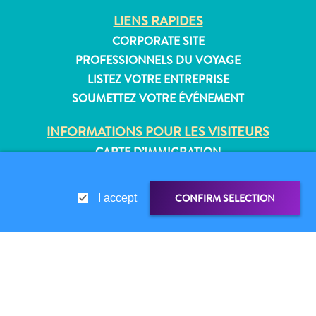
Où
LIENS RAPIDES
dormir
CORPORATE SITE
PROFESSIONNELS DU VOYAGE
LISTEZ VOTRE ENTREPRISE
SOUMETTEZ VOTRE ÉVÉNEMENT
INFORMATIONS POUR LES VISITEURS
CARTE D’IMMIGRATION
FAQS
CONTACT
CONFIRM SELECTION
I accept
ÉVÉNEMENTS
BROCHURE EN LIGNE
À PROPOS DE CE SITE
LIEN DE PARTAGE
PARTAGER
POLITIQUE DE CONFIDENTIALITÉ
CONDITIONS D’UTILISATION
WHATSAPP