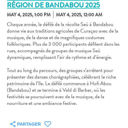
RÉGION DE BANDABOU 2025
MAY 4, 2025, 1:00 PM
MAY 4, 2025, 12:00 AM
Chaque année, le défilé de la récolte Seú à Bandabou
donne vie aux traditions agricoles de Curaçao avec de la
musique, de la danse et de magnifiques costumes
Art
folkloriques. Plus de 3 000 participants défilent dans les
et
rues, accompagnés de groupes de musique Seú
culture
dynamiques, remplissant l’air de rythme et d’énergie.
autre
Aventures
Tout au long du parcours, des groupes s’arrêtent pour
sur
présenter des danses chorégraphiées, célébrant le riche
l’île
patrimoine de l’île. Le défilé commence à Hofi Abou
Cuisine
(Bandabou) et se termine à Veld di Barber, où les
Excursions
festivités se poursuivent avec de la musique, de la
en
nourriture et une ambiance festive.
mer
Location
de
PARTAGER