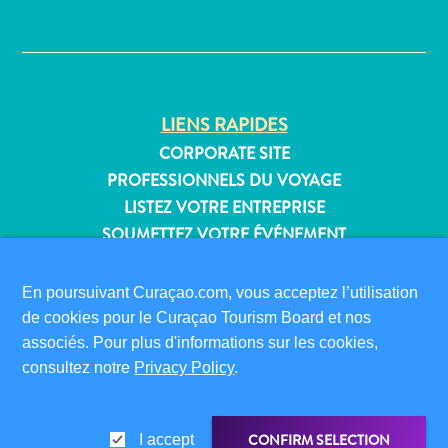
Où
✕
dormir
LIENS RAPIDES
CORPORATE SITE
PROFESSIONNELS DU VOYAGE
LISTEZ VOTRE ENTREPRISE
SOUMETTEZ VOTRE ÉVÉNEMENT
INFORMATIONS POUR LES VISITEURS
En poursuivant Curaçao.com, vous acceptez l’utilisation
CARTE D’IMMIGRATION
de cookies pour le Curaçao Tourism Board et nos
FAQS
associés. Pour plus d'informations sur les cookies,
CONTACT
consultez notre
Privacy Policy
.
ÉVÉNEMENTS
BROCHURE EN LIGNE
CONFIRM SELECTION
I accept