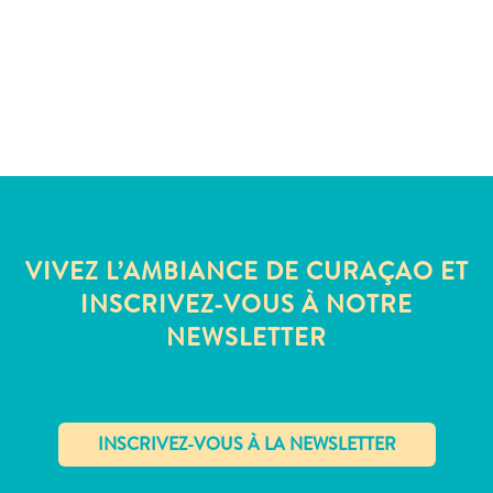
Sites
et
monuments
Spa
et
bien-
être
Sports
et
golf
VIVEZ L’AMBIANCE DE CURAÇAO ET
Vie
INSCRIVEZ-VOUS À NOTRE
nocturne
NEWSLETTER
et
divertissement
Visites
guidées
Zones
Commerciales
✕