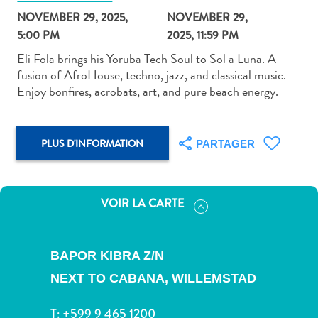
NOVEMBER 29, 2025,
NOVEMBER 29,
5:00 PM
2025, 11:59 PM
Eli Fola brings his Yoruba Tech Soul to Sol a Luna. A
fusion of AfroHouse, techno, jazz, and classical music.
Enjoy bonfires, acrobats, art, and pure beach energy.
Art
et
culture
PLUS D'INFORMATION
PARTAGER
autre
Aventures
sur
l’île
VOIR LA CARTE
Cuisine
Excursions
en
BAPOR KIBRA Z/N
mer
NEXT TO CABANA,
WILLEMSTAD
Location
de
T:
+599 9 465 1200