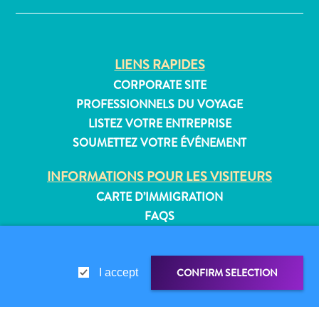
Où
dormir
LIENS RAPIDES
CORPORATE SITE
PROFESSIONNELS DU VOYAGE
LISTEZ VOTRE ENTREPRISE
SOUMETTEZ VOTRE ÉVÉNEMENT
INFORMATIONS POUR LES VISITEURS
CARTE D’IMMIGRATION
FAQS
CONTACT
ÉVÉNEMENTS
BROCHURE EN LIGNE
CONFIRM SELECTION
I accept
À PROPOS DE CE SITE