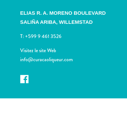
voiture
Musées
ELIAS R. A. MORENO BOULEVARD
Nature
SALIÑA ARIBA,
WILLEMSTAD
et
parcs
T:
+599 9 461 3526
Opérateurs
de
Visitez le site Web
plongée
Plages
info@curacaoliqueur.com
Services
de
taxis
Sites
de
plongée
et
de
snorkeling