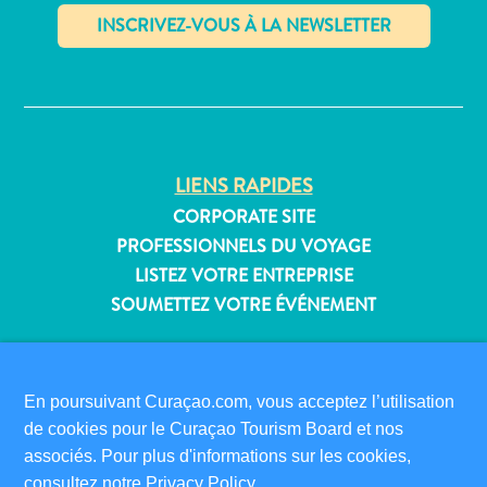
Où
dormir
✕
LIENS RAPIDES
CORPORATE SITE
PROFESSIONNELS DU VOYAGE
LISTEZ VOTRE ENTREPRISE
SOUMETTEZ VOTRE ÉVÉNEMENT
INFORMATIONS POUR LES VISITEURS
CARTE D’IMMIGRATION
En poursuivant Curaçao.com, vous acceptez l’utilisation
FAQS
de cookies pour le Curaçao Tourism Board et nos
CONTACT
associés. Pour plus d'informations sur les cookies,
ÉVÉNEMENTS
consultez notre
Privacy Policy
.