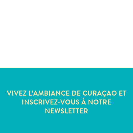
Sites
et
monuments
Spa
et
bien-
être
Sports
et
golf
Vie
nocturne
VIVEZ L’AMBIANCE DE CURAÇAO ET
et
divertissement
INSCRIVEZ-VOUS À NOTRE
Visites
NEWSLETTER
guidées
Zones
Commerciales