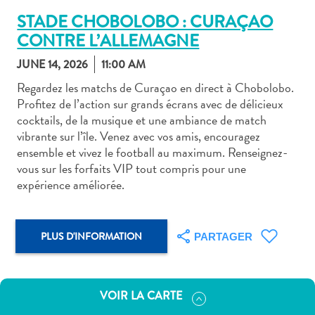
STADE CHOBOLOBO : CURAÇAO
CONTRE L’ALLEMAGNE
JUNE 14, 2026
11:00 AM
Regardez les matchs de Curaçao en direct à Chobolobo.
Art
Profitez de l’action sur grands écrans avec de délicieux
et
cocktails, de la musique et une ambiance de match
culture
vibrante sur l’île. Venez avec vos amis, encouragez
autre
ensemble et vivez le football au maximum. Renseignez-
Aventures
vous sur les forfaits VIP tout compris pour une
sur
expérience améliorée.
l’île
Cuisine
Excursions
PLUS D'INFORMATION
PARTAGER
en
mer
Location
VOIR LA CARTE
de