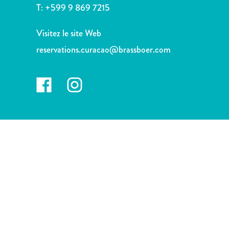
voiture
T:
+599 9 869 7215
Musées
Nature
Visitez le site Web
et
reservations.curacao@brassboer.com
parcs
Opérateurs
de
plongée
Plages
Services
de
taxis
Sites
de
plongée
et
de
snorkeling