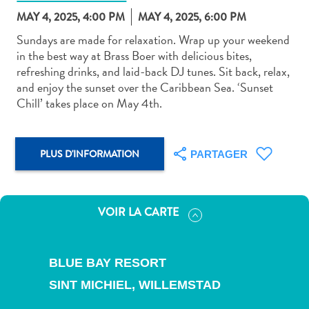
MAY 4, 2025, 4:00 PM
MAY 4, 2025, 6:00 PM
Sundays are made for relaxation. Wrap up your weekend
in the best way at Brass Boer with delicious bites,
refreshing drinks, and laid-back DJ tunes. Sit back, relax,
and enjoy the sunset over the Caribbean Sea. ‘Sunset
Art
Chill’ takes place on May 4th.
et
culture
autre
PLUS D'INFORMATION
PARTAGER
Aventures
sur
l’île
Cuisine
VOIR LA CARTE
Excursions
en
mer
BLUE BAY RESORT
Location
SINT MICHIEL,
WILLEMSTAD
de