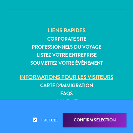
Où
dormir
LIENS RAPIDES
CORPORATE SITE
PROFESSIONNELS DU VOYAGE
LISTEZ VOTRE ENTREPRISE
SOUMETTEZ VOTRE ÉVÉNEMENT
INFORMATIONS POUR LES VISITEURS
CARTE D’IMMIGRATION
FAQS
CONTACT
ÉVÉNEMENTS
BROCHURE EN LIGNE
CONFIRM SELECTION
I accept
À PROPOS DE CE SITE