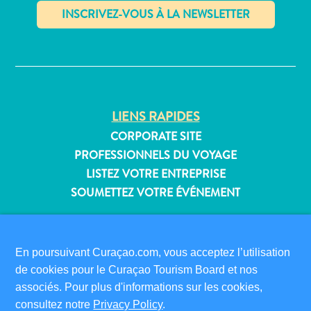
Où
dormir
✕
LIENS RAPIDES
CORPORATE SITE
PROFESSIONNELS DU VOYAGE
LISTEZ VOTRE ENTREPRISE
SOUMETTEZ VOTRE ÉVÉNEMENT
INFORMATIONS POUR LES VISITEURS
CARTE D’IMMIGRATION
En poursuivant Curaçao.com, vous acceptez l’utilisation
FAQS
de cookies pour le Curaçao Tourism Board et nos
CONTACT
associés. Pour plus d'informations sur les cookies,
ÉVÉNEMENTS
consultez notre
Privacy Policy
.