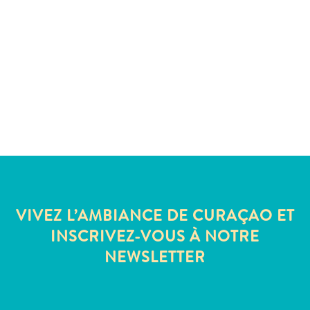
Sites
et
monuments
Spa
et
bien-
être
Sports
et
golf
Vie
nocturne
VIVEZ L’AMBIANCE DE CURAÇAO ET
et
divertissement
INSCRIVEZ-VOUS À NOTRE
Visites
NEWSLETTER
guidées
Zones
Commerciales