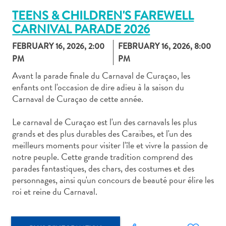
TEENS & CHILDREN'S FAREWELL
CARNIVAL PARADE 2026
FEBRUARY 16, 2026, 2:00
FEBRUARY 16, 2026, 8:00
PM
PM
Art
Avant la parade finale du Carnaval de Curaçao, les
et
enfants ont l'occasion de dire adieu à la saison du
culture
Carnaval de Curaçao de cette année.
autre
Aventures
Le carnaval de Curaçao est l'un des carnavals les plus
sur
grands et des plus durables des Caraïbes, et l'un des
l’île
meilleurs moments pour visiter l'île et vivre la passion de
Cuisine
notre peuple. Cette grande tradition comprend des
Excursions
parades fantastiques, des chars, des costumes et des
personnages, ainsi qu'un concours de beauté pour élire les
en
roi et reine du Carnaval.
mer
Location
de