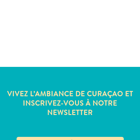
Sites
et
monuments
Spa
et
bien-
être
Sports
et
golf
Vie
nocturne
VIVEZ L’AMBIANCE DE CURAÇAO ET
et
INSCRIVEZ-VOUS À NOTRE
divertissement
NEWSLETTER
Visites
guidées
Zones
Commerciales