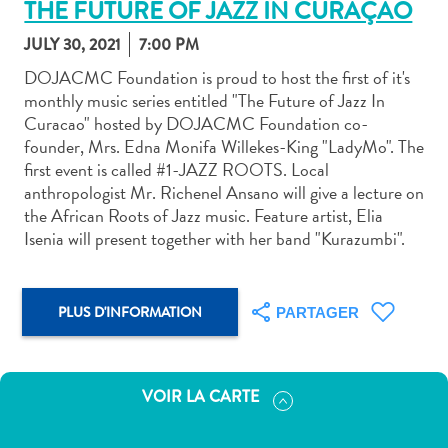
THE FUTURE OF JAZZ IN CURAÇAO
JULY 30, 2021
7:00 PM
DOJACMC Foundation is proud to host the first of it's
monthly music series entitled "The Future of Jazz In
Curacao" hosted by DOJACMC Foundation co-
Art
founder, Mrs. Edna Monifa Willekes-King "LadyMo". The
et
first event is called #1-JAZZ ROOTS. Local
culture
anthropologist Mr. Richenel Ansano will give a lecture on
autre
the African Roots of Jazz music. Feature artist, Elia
Aventures
Isenia will present together with her band "Kurazumbi".
sur
l’île
Cuisine
PLUS D'INFORMATION
PARTAGER
Excursions
en
mer
VOIR LA CARTE
Location
de