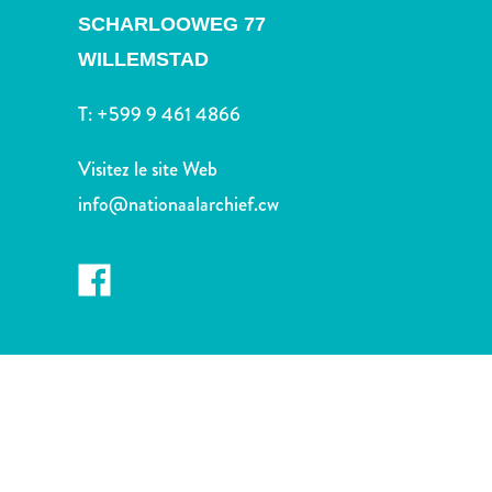
voiture
SCHARLOOWEG 77
Musées
WILLEMSTAD
Nature
et
T:
+599 9 461 4866
parcs
Opérateurs
Visitez le site Web
de
plongée
info@nationaalarchief.cw
Plages
Services
de
taxis
Sites
de
plongée
et
de
snorkeling