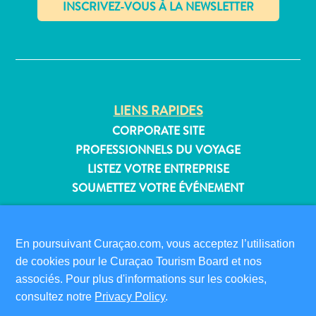
Où
dormir
✕
LIENS RAPIDES
CORPORATE SITE
PROFESSIONNELS DU VOYAGE
LISTEZ VOTRE ENTREPRISE
SOUMETTEZ VOTRE ÉVÉNEMENT
INFORMATIONS POUR LES VISITEURS
CARTE D’IMMIGRATION
En poursuivant Curaçao.com, vous acceptez l’utilisation
FAQS
de cookies pour le Curaçao Tourism Board et nos
CONTACT
associés. Pour plus d'informations sur les cookies,
ÉVÉNEMENTS
consultez notre
Privacy Policy
.