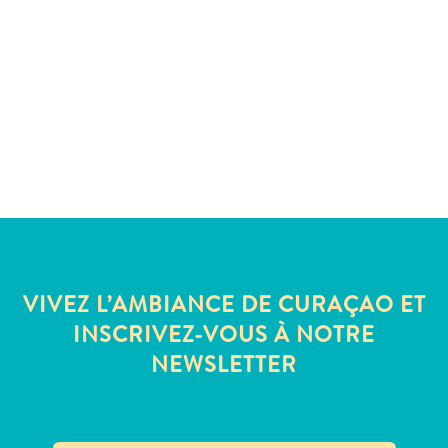
Sites
et
monuments
Spa
et
bien-
être
Sports
et
golf
Vie
nocturne
VIVEZ L’AMBIANCE DE CURAÇAO ET
et
INSCRIVEZ-VOUS À NOTRE
divertissement
NEWSLETTER
Visites
guidées
Zones
Commerciales