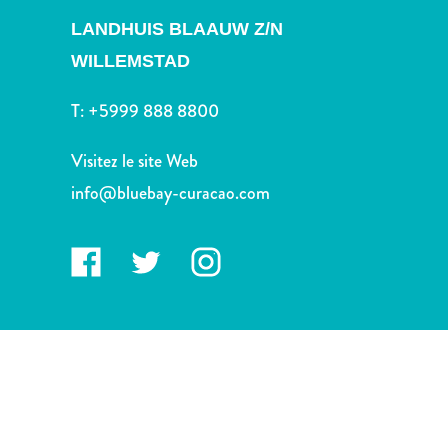
voiture
LANDHUIS BLAAUW Z/N
Musées
Nature
WILLEMSTAD
et
parcs
T:
+5999 888 8800
Opérateurs
de
Visitez le site Web
plongée
info@bluebay-curacao.com
Plages
Services
de
taxis
Sites
de
plongée
et
de
snorkeling