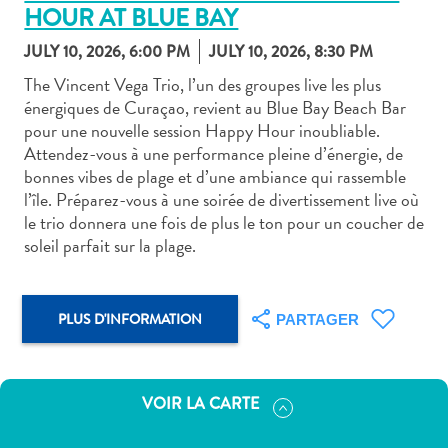
HOUR AT BLUE BAY
JULY 10, 2026, 6:00 PM
JULY 10, 2026, 8:30 PM
The Vincent Vega Trio, l’un des groupes live les plus
énergiques de Curaçao, revient au Blue Bay Beach Bar
pour une nouvelle session Happy Hour inoubliable.
Art
Attendez-vous à une performance pleine d’énergie, de
et
bonnes vibes de plage et d’une ambiance qui rassemble
culture
l’île. Préparez-vous à une soirée de divertissement live où
autre
le trio donnera une fois de plus le ton pour un coucher de
Aventures
soleil parfait sur la plage.
sur
l’île
Cuisine
PLUS D'INFORMATION
PARTAGER
Excursions
en
mer
VOIR LA CARTE
Location
de