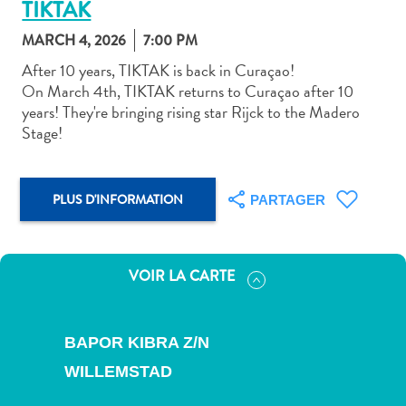
TIKTAK
MARCH 4, 2026
7:00 PM
After 10 years, TIKTAK is back in Curaçao!
On March 4th, TIKTAK returns to Curaçao after 10
years! They're bringing rising star Rijck to the Madero
Art
Stage!
et
culture
autre
PLUS D'INFORMATION
PARTAGER
Aventures
sur
l’île
VOIR LA CARTE
Cuisine
Excursions
en
BAPOR KIBRA Z/N
mer
Location
WILLEMSTAD
de