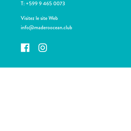
voiture
T:
+599 9 465 0073
Musées
Nature
Visitez le site Web
et
info@maderoocean.club
parcs
Opérateurs
de
plongée
Plages
Services
de
taxis
Sites
de
plongée
et
de
snorkeling