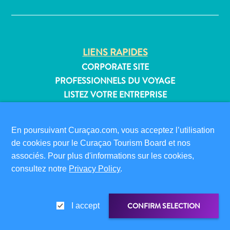
Où
dormir
LIENS RAPIDES
CORPORATE SITE
PROFESSIONNELS DU VOYAGE
LISTEZ VOTRE ENTREPRISE
SOUMETTEZ VOTRE ÉVÉNEMENT
En poursuivant Curaçao.com, vous acceptez l’utilisation
INFORMATIONS POUR LES VISITEURS
de cookies pour le Curaçao Tourism Board et nos
CARTE D’IMMIGRATION
associés. Pour plus d'informations sur les cookies,
FAQS
consultez notre
Privacy Policy
.
CONTACT
ÉVÉNEMENTS
BROCHURE EN LIGNE
CONFIRM SELECTION
I accept
À PROPOS DE CE SITE