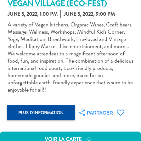
VEGAN VILLAGE (ECO-FEST)
JUNE 5, 2022, 1:00 PM
JUNE 5, 2022, 9:00 PM
A variety of Vegan kitchens, Organic Wines, Craft beers,
Massage, Wellness, Workshops, Mindful Kid's Corner,
Yoga, Meditation, Breathwork, Pre-loved and Vintage
Art
clothes, Hippy Market, Live entertainment, and more...
et
We welcome attendees to a magnificent afternoon of
culture
food, fun, and inspiration. The combination of a delicious
autre
international food court, Eco-friendly products,
Aventures
homemade goodies, and more, make for an
sur
unforgettable earth-friendly experience that is sure to be
l’île
enjoyable for all!!
Cuisine
Excursions
en
PLUS D'INFORMATION
PARTAGER
mer
Location
de
VOIR LA CARTE