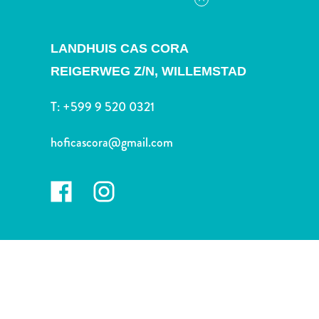
voiture
Musées
Nature
LANDHUIS CAS CORA
et
REIGERWEG Z/N,
WILLEMSTAD
parcs
Opérateurs
T:
+599 9 520 0321
de
plongée
hoficascora@gmail.com
Plages
Services
de
taxis
Sites
de
plongée
et
de
snorkeling