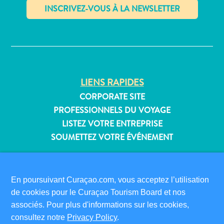
Où
dormir
✕
LIENS RAPIDES
CORPORATE SITE
PROFESSIONNELS DU VOYAGE
LISTEZ VOTRE ENTREPRISE
SOUMETTEZ VOTRE ÉVÉNEMENT
INFORMATIONS POUR LES VISITEURS
CARTE D’IMMIGRATION
En poursuivant Curaçao.com, vous acceptez l’utilisation
FAQS
de cookies pour le Curaçao Tourism Board et nos
CONTACT
associés. Pour plus d'informations sur les cookies,
ÉVÉNEMENTS
consultez notre
Privacy Policy
.