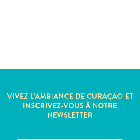
Sites
et
monuments
Spa
et
bien-
être
Sports
et
golf
Vie
nocturne
VIVEZ L’AMBIANCE DE CURAÇAO ET
et
INSCRIVEZ-VOUS À NOTRE
divertissement
Visites
NEWSLETTER
guidées
Zones
Commerciales