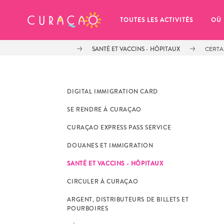
MES FAVORIS
TOUTES LES ACTIVITÉS
OÙ
SANTÉ ET VACCINS - HÔPITAUX
CERTA
DIGITAL IMMIGRATION CARD
SE RENDRE À CURAÇAO
It looks like you haven’t saved any 
CURAÇAO EXPRESS PASS SERVICE
of your favorite places to stay yet.
DOUANES ET IMMIGRATION
SANTÉ ET VACCINS - HÔPITAUX
CIRCULER À CURAÇAO
ARGENT, DISTRIBUTEURS DE BILLETS ET
Chaque fois que vous souhaitez enregistrer quelque cho
POURBOIRES