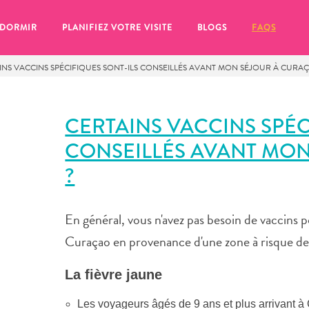
 DORMIR
PLANIFIEZ VOTRE VISITE
BLOGS
FAQS
INS VACCINS SPÉCIFIQUES SONT-ILS CONSEILLÉS AVANT MON SÉJOUR À CURA
CERTAINS VACCINS SPÉC
CONSEILLÉS AVANT MO
?
En général, vous n'avez pas besoin de vaccins p
Curaçao en provenance d'une zone à risque de 
La fièvre jaune
se pour plus tard, assurez-vous de cliquer sur le
Les voyageurs âgés de 9 ans et plus arrivant