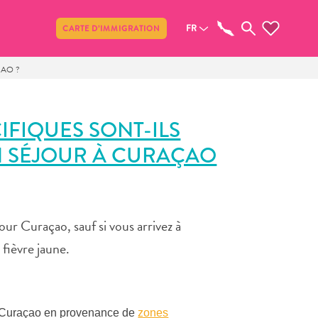
Partager
FR
CARTE D’IMMIGRATION
ÇAO ?
IFIQUES SONT-ILS
N SÉJOUR À CURAÇAO
our Curaçao, sauf si vous arrivez à
fièvre jaune.
 à Curaçao en provenance de
zones