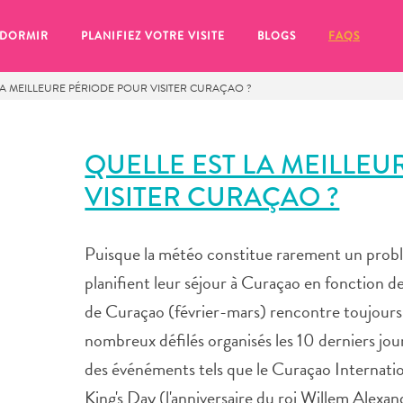
 DORMIR
PLANIFIEZ VOTRE VISITE
BLOGS
FAQS
LA MEILLEURE PÉRIODE POUR VISITER CURAÇAO ?
QUELLE EST LA MEILLEU
VISITER CURAÇAO ?
Puisque la météo constitue rarement un pro
planifient leur séjour à Curaçao en fonction des
de Curaçao (février-mars) rencontre toujours u
nombreux défilés organisés les 10 derniers jour
se pour plus tard, assurez-vous de cliquer sur le
des événéments tels que le Curaçao Internation
King's Day (l'anniversaire du roi Willem Alexande