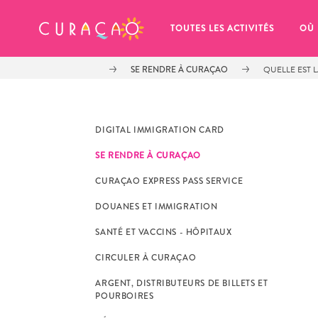
MES FAVORIS
TOUTES LES ACTIVITÉS
OÙ
SE RENDRE À CURAÇAO
QUELLE EST 
DIGITAL IMMIGRATION CARD
SE RENDRE À CURAÇAO
It looks like you haven’t saved any 
CURAÇAO EXPRESS PASS SERVICE
of your favorite places to stay yet.
DOUANES ET IMMIGRATION
SANTÉ ET VACCINS - HÔPITAUX
CIRCULER À CURAÇAO
ARGENT, DISTRIBUTEURS DE BILLETS ET
Chaque fois que vous souhaitez enregistrer quelque cho
POURBOIRES