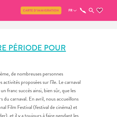
Partager
FR
CARTE D’IMMIGRATION
RE PÉRIODE POUR
blème, de nombreuses personnes
 activités proposées sur l'île. Le carnaval
n franc succès ainsi, bien sûr, que les
s du carnaval. En avril, nous accueillons
al Film Festival (festival de cinéma) et
r), et il y a toujours à faire pendant les