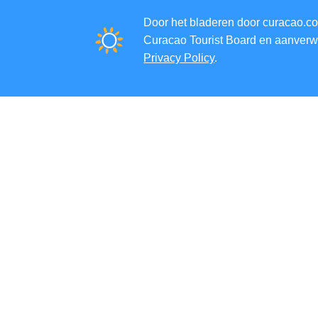
Door het bladeren door curacao.co
Curacao Tourist Board en aanverwa
Privacy Policy
.
BELEEF DE CURAÇAO VIBE 
MELD JE AAN VOOR ONZE
NIEUWSBRIEF
SNELLE LINKS
CORPORATE SITE
REISPROFESSIONALS
VERMELD UW BEDRIJF