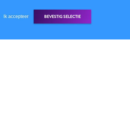
BEVESTIG SELECTIE
Ik accepteer
✕
R DEZE WEBSITE
VACYBELEID
BRUIKSVOORWAARDEN
LG ONS