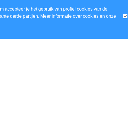
m accepteer je het gebruik van profiel cookies van de
nte derde partijen. Meer informatie over cookies en onze
EN
BEZOEKERSINFORMATIE
OVE
DIGITALE IMMIGRATIEKAART
PRI
FAQS
GE
CONTACT
VO