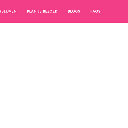
RBLIJVEN
PLAN JE BEZOEK
BLOGS
FAQS
en, klik op het