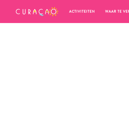
MIJN FAVORIETEN
ACTIVITEITEN
WAAR TE VE
Zo te zien heb je nog geen 
favoriete plekken opgeslagen.
Wanneer je iets op wil slaan om later nog eens te bekijk