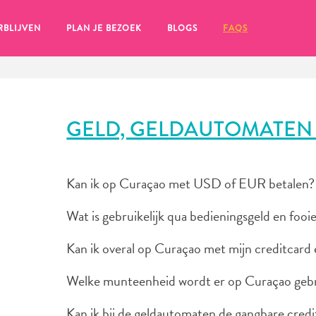
RBLIJVEN
PLAN JE BEZOEK
BLOGS
FAQS
GELD, GELDAUTOMATEN
Kan ik op Curaçao met USD of EUR betalen?
Wat is gebruikelijk qua bedieningsgeld en fooi
Kan ik overal op Curaçao met mijn creditcard 
Welke munteenheid wordt er op Curaçao geb
en, klik op het
Kan ik bij de geldautomaten de gangbare cred