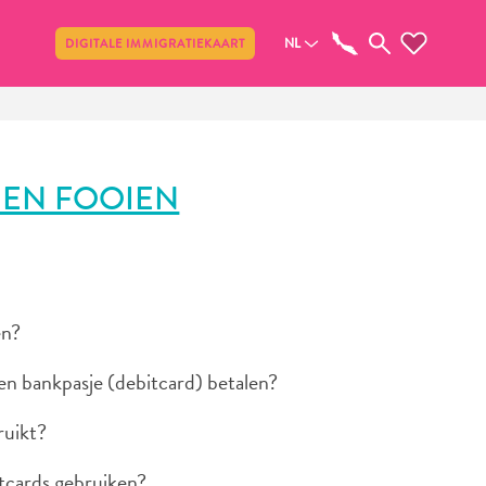
Delen
NL
DIGITALE IMMIGRATIEKAART
 EN FOOIEN
en?
en bankpasje (debitcard) betalen?
ruikt?
itcards gebruiken?