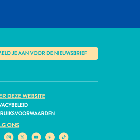
✕
R DEZE WEBSITE
VACYBELEID
BRUIKSVOORWAARDEN
LG ONS