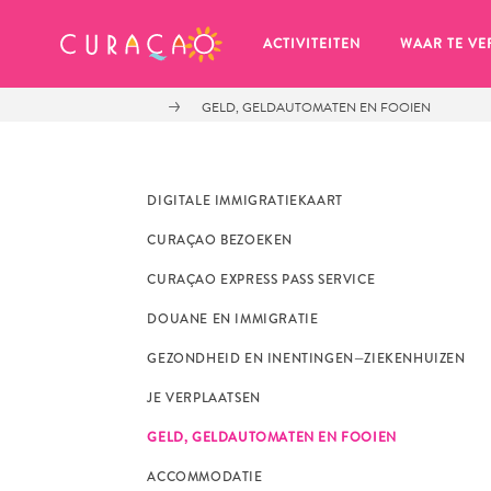
MIJN FAVORIETEN
ACTIVITEITEN
WAAR TE VE
GELD, GELDAUTOMATEN EN FOOIEN
DIGITALE IMMIGRATIEKAART
CURAÇAO BEZOEKEN
Zo te zien heb je nog geen 
CURAÇAO EXPRESS PASS SERVICE
favoriete plekken opgeslagen.
DOUANE EN IMMIGRATIE
GEZONDHEID EN INENTINGEN—ZIEKENHUIZEN
JE VERPLAATSEN
GELD, GELDAUTOMATEN EN FOOIEN
Wanneer je iets op wil slaan om later nog eens te bekijk
ACCOMMODATIE