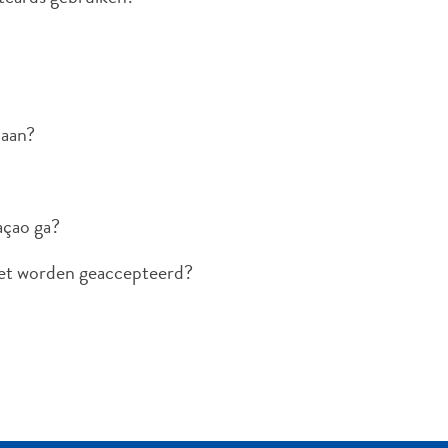
 aan?
açao ga?
niet worden geaccepteerd?