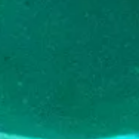
vervoer
Curaçaose
cultuur
Foto's
The
Blue
Wave
Blogs
Nieuwste
Activiteiten
Duiken
Kindvriendelijk
Kultuur
&
Eten
Plan
Je
Trip