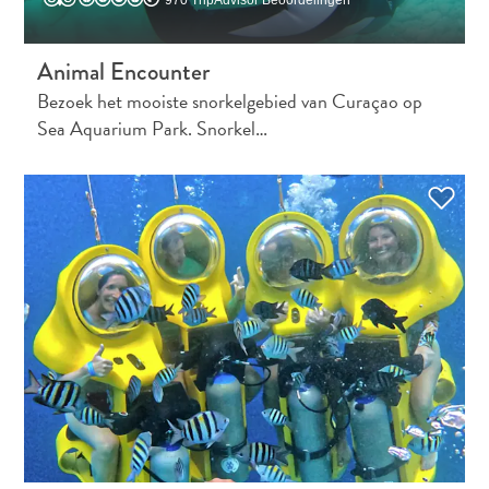
Douane
en
Animal Encounter
Immigratie
Bezoek het mooiste snorkelgebied van Curaçao op
Gezondheid
Sea Aquarium Park. Snorkel…
en
Inentingen
—
Ziekenhuizen
Je
Verplaatsen
Geld,
Geldautomaten
en
Fooien
Accommodatie
Activiteiten
Uit
Eten