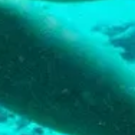
The
Blue
Wave
Updates
Nieuwste
Activiteiten
Duiken
Kindvriendelijk
Kultuur
&
Eten
Plan
Je
Trip
The
Blue
Wave
Updates