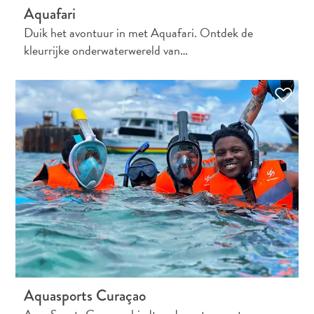
Aquafari
Nachtleven
Duik het avontuur in met Aquafari. Ontdek de
Cultuur
kleurrijke onderwaterwereld van…
Weer
Toegankelijkheid
Internetverbinding
en
Mobiel
Telefoneren
Elektriciteit
Overig
Bruiloften
en
huwelijksreizen
Digitale
immigratiekaart
N
Aquasports Curaçao
E