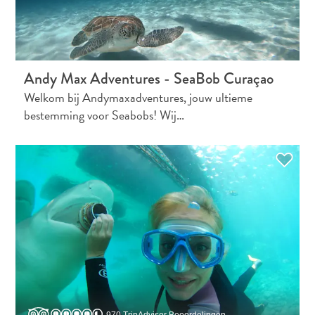
Andy Max Adventures - SeaBob Curaçao
Welkom bij Andymaxadventures, jouw ultieme
bestemming voor Seabobs! Wij…
Digitale
Immigratiekaart
Curaçao
Express
Pass
Service
Curaçao
Bezoeken
970 TripAdvisor Beoordelingen