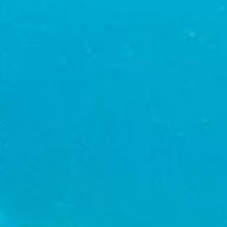
te
verblijven