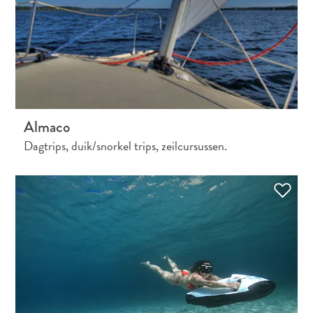
you:
ontdek
je
liefde
voor
kunst
op
Almaco
Curaçao
Dagtrips, duik/snorkel trips, zeilcursussen.
FAQs