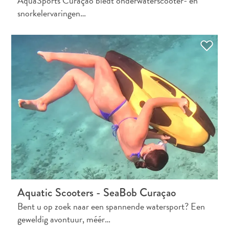
AquaSports Curaçao biedt onderwaterscooter- en
D
DEUTSCH
snorkelervaringen…
E
ENGLISH
R
L
ESPAÑOL
A
N
FRANÇAIS
D
NEDERLANDS
S
PORTUGUÊS
Aquatic Scooters - SeaBob Curaçao
Bent u op zoek naar een spannende watersport? Een
geweldig avontuur, méér…