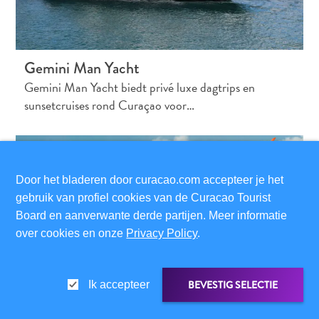
Gemini Man Yacht
Gemini Man Yacht biedt privé luxe dagtrips en
sunsetcruises rond Curaçao voor…
Door het bladeren door curacao.com accepteer je het
gebruik van profiel cookies van de Curacao Tourist
Board en aanverwante derde partijen. Meer informatie
over cookies en onze
Privacy Policy
.
BEVESTIG SELECTIE
Ik accepteer
156 TripAdvisor Beoordelingen