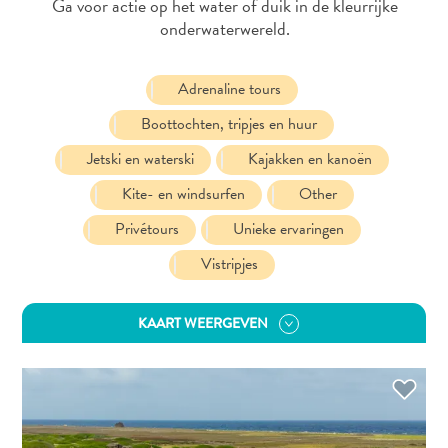
Ga voor actie op het water of duik in de kleurrijke
onderwaterwereld.
Adrenaline tours
Boottochten, tripjes en huur
Jetski en waterski
Kajakken en kanoën
Duiken
Kite- en windsurfen
Other
en
Privétours
Unieke ervaringen
snorkelen
op
Vistripjes
Curaçao
KAART WEERGEVEN