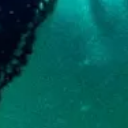
Naar
Curaçao
Curaçao
Reis
Apps
Reisplannen
Evenementen
Romantiek
&
Bruiloften
Vergaderingen
&
Conferenties
Reizen
naar
Curaçao
Lokaal