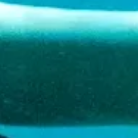
All-
inclusive
Appartementen
Hotels
en
Resorts
Vakantiewoningen
Plan
je
bezoek