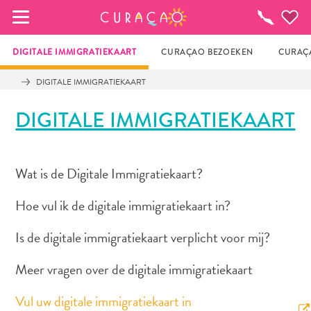
MIJN FAVORIETEN
Activiteiten
DIGITALE IMMIGRATIEKAART
CURAÇAO BEZOEKEN
CURAÇA
DIGITALE IMMIGRATIEKAART
Zo te zien heb je nog geen favoriete 
DIGITALE IMMIGRATIEKAART
plekken opgeslagen.
Wat is de Digitale Immigratiekaart?
Wanneer je iets op wil slaan om later nog eens te 
bekijken, klik op het  
Hoe vul ik de digitale immigratiekaart in?
Is de digitale immigratiekaart verplicht voor mij?
Meer vragen over de digitale immigratiekaart
Vul uw digitale immigratiekaart in