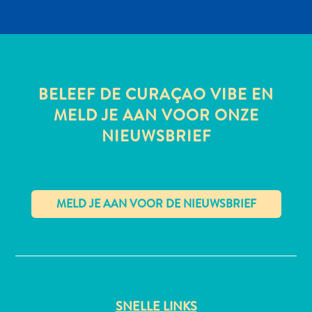
All-
inclusive
BELEEF DE CURAÇAO VIBE EN
Appartementen
MELD JE AAN VOOR ONZE
Hotels
NIEUWSBRIEF
en
Resorts
Vakantiewoningen
Plan
je
bezoek
✕
SNELLE LINKS