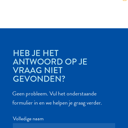
Autoverhuur
Bezienswaardigheden
Diversen
Duik-
HEB JE HET
en
ANTWOORD OP JE
snorkelplekken
Duikoperators
VRAAG NIET
Eten
GEVONDEN?
en
drinken
Geen probleem. Vul het onderstaande
Kunst
formulier in en we helpen je graag verder.
en
cultuur
Landactiviteiten
Volledige naam
Musea